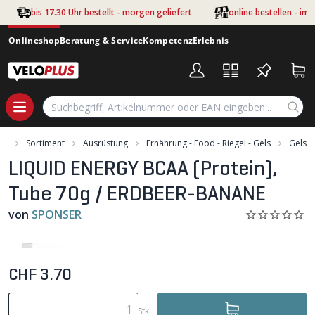
Zum Hauptinhalt springen
bis 17.30 Uhr bestellt - morgen geliefert
online bestellen - im
Onlineshop
Beratung & Service
Kompetenz
Erlebnis
art
Sortiment
Ausrüstung
Ernährung - Food - Riegel - Gels
Gels
LIQUID ENERGY BCAA (Protein),
Tube 70g / ERDBEER-BANANE
von
SPONSER
CHF 3.70
Stk