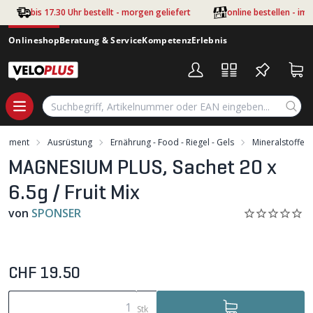
Zum Hauptinhalt springen
bis 17.30 Uhr bestellt - morgen geliefert
online bestellen - im
Onlineshop
Beratung & Service
Kompetenz
Erlebnis
rtiment
Ausrüstung
Ernährung - Food - Riegel - Gels
Mineralstoffe
MAGNESIUM PLUS, Sachet 20 x
6.5g / Fruit Mix
von
SPONSER
CHF 19.50
Stk