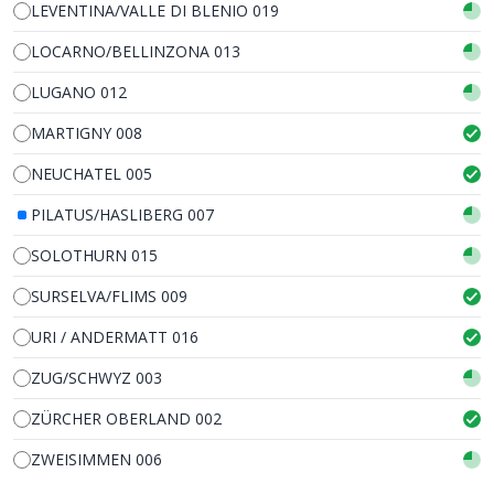
LEVENTINA/VALLE DI BLENIO 019
LOCARNO/BELLINZONA 013
LUGANO 012
MARTIGNY 008
NEUCHATEL 005
PILATUS/HASLIBERG 007
SOLOTHURN 015
SURSELVA/FLIMS 009
URI / ANDERMATT 016
ZUG/SCHWYZ 003
ZÜRCHER OBERLAND 002
ZWEISIMMEN 006