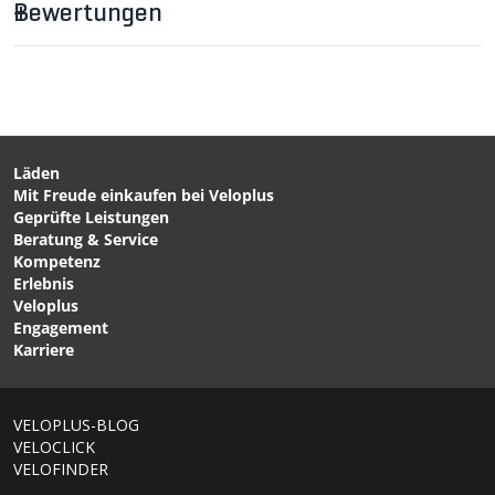
Bewertungen
Läden
Mit Freude einkaufen bei Veloplus
CHF 14.90
CHF 14.90
CHF 22.90
CHF 22.90
Geprüfte Leistungen
SUPERTRAIL MAPS Bike-
SUPERTRAIL MAPS Bike-
Beratung & Service
Karten Spanien von
Karten Italien - von
Kompetenz
OUTKOMM
OUTKOMM
Erlebnis
Veloplus
Engagement
Karriere
VELOPLUS-BLOG
VELOCLICK
VELOFINDER