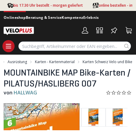
Zum Hauptinhalt springen
bis 17.30 Uhr bestellt - morgen geliefert
online bestellen - im
Onlineshop
Beratung & Service
Kompetenz
Erlebnis
Ausrüstung
Karten - Kartenmaterial
Karten Schweiz Velo und Bike
MOUNTAINBIKE MAP Bike-Karten /
PILATUS/HASLIBERG 007
von
HALLWAG