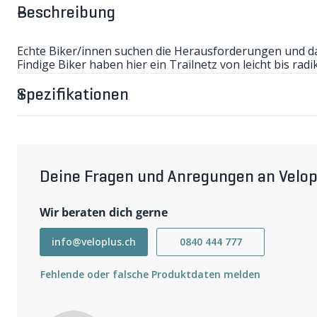
Beschreibung
Echte Biker/innen suchen die Herausforderungen und das
Findige Biker haben hier ein Trailnetz von leicht bis rad
Singletrails und Forstwege setzt. Grundlage ist "open str
wasserfestem Kunststoffpapier. Die Mountainbike-Karten
Spezifikationen
verschiedensten Schweizer Regionen und spannende an
dergleichen. Der Trail beginnt direkt vor der Haustür!
5. Auflage (2016/17).
Deine Fragen und Anregungen an Velop
Wir beraten dich gerne
info@veloplus.ch
0840 444 777
Fehlende oder falsche Produktdaten melden