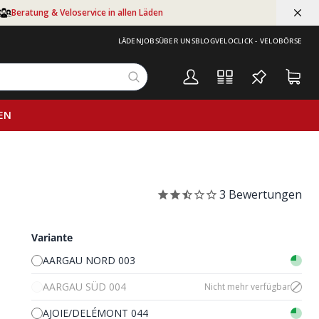
Beratung & Veloservice in allen Läden
LÄDEN
JOBS
ÜBER UNS
BLOG
VELOCLICK - VELOBÖRSE
EN
3
Bewertungen
Variante
AARGAU NORD 003
AARGAU SÜD 004
Nicht mehr verfügbar
AJOIE/DELÉMONT 044