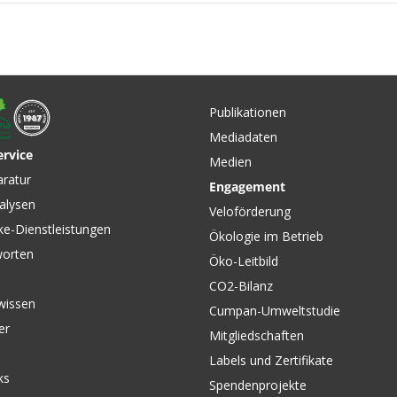
Publikationen
Mediadaten
ervice
Medien
CHF 24.90
CHF 12.
0
aratur
Engagement
Bike-
MOUNTAINBIKE MAP Bike-
HOLLAND
alysen
Karten - von HALLWAG
Strassen
Veloförderung
MICHEL
ke-Dienstleistungen
Ökologie im Betrieb
worten
Öko-Leitbild
CO2-Bilanz
wissen
Cumpan-Umweltstudie
er
Mitgliedschaften
Labels und Zertifikate
ks
Spendenprojekte