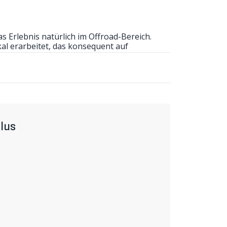
 Erlebnis natürlich im Offroad-Bereich.
ikal erarbeitet, das konsequent auf
eet map" 1:50'000 , gedruckt auf reiss und
 zeigen die heissesten Trails von
grenzende Gebiete wie Aosta, Vinschgau und
lus