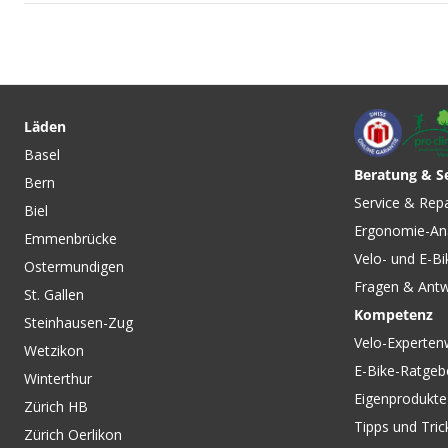
CHF 14.90
CHF 19.90
SINGLETRAIL BOOKS
Reiseführer - von
Läden
SINGLETRAIL MAP
Basel
Beratung & S
Bern
CHF 14.90
CHF 14.90
CHF 22.90
CHF 22.9
Service & Rep
Biel
SUPERTRAIL MAPS Bike-
SUPERTRAIL MAPS 
Ergonomie-An
Karten Spanien von
Karten Italien - von
Emmenbrücke
OUTKOMM
OUTKOMM
Velo- und E-Bi
Ostermundigen
Fragen & Ant
St. Gallen
Kompetenz
Steinhausen-Zug
Velo-Experten
Wetzikon
E-Bike-Ratgeb
Winterthur
Eigenprodukte
Zürich HB
Tipps und Tric
Zürich Oerlikon