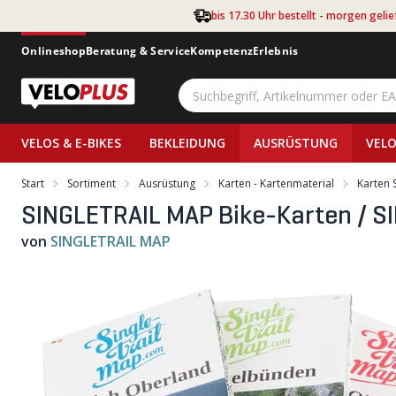
Zum Hauptinhalt springen
bis 17.30 Uhr bestellt - morgen gelie
Onlineshop
Beratung & Service
Kompetenz
Erlebnis
VELOS & E-BIKES
BEKLEIDUNG
AUSRÜSTUNG
VELO
Start
Sortiment
Ausrüstung
Karten - Kartenmaterial
Karten 
SINGLETRAIL MAP Bike-Karten / S
von
SINGLETRAIL MAP