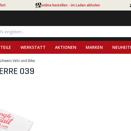
fert
online bestellen - im Laden abholen
TEILE
WERKSTATT
AKTIONEN
MARKEN
NEUHEIT
Schweiz Velo und Bike
IERRE 039