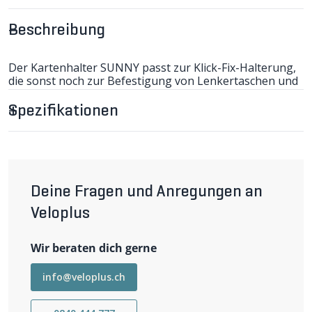
Beschreibung
Der Kartenhalter SUNNY passt zur Klick-Fix-Halterung,
die sonst noch zur Befestigung von Lenkertaschen und
Körben dient. Die 27x27cm grosse, schwarze
Kunststoffplatte ist federleicht (nur 190g) und kann
Spezifikationen
einen grossen Kartenausschnitt zeigen. Die Karte wird
durch eine Plastikhülle mit Klettverschluss regendicht
auf dem Halter plaziert. Beim Fahren bleibt die Platte
frei von Vibrationen, so dass Sie während der Fahrt gut
lesen können. Halterung separat bestellen. 190g. (D)
Deine Fragen und Anregungen an
weiter lesen
Veloplus
Wir beraten dich gerne
info@veloplus.ch