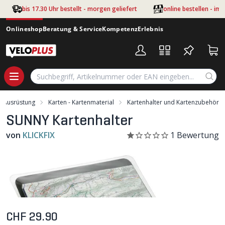
Zum Hauptinhalt springen
bis 17.30 Uhr bestellt - morgen geliefert
online bestellen - im
Onlineshop
Beratung & Service
Kompetenz
Erlebnis
Ausrüstung
Karten - Kartenmaterial
Kartenhalter und Kartenzubehör
SUNNY Kartenhalter
von
KLICKFIX
1
Bewertung
CHF 29.90