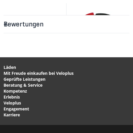
Bewertungen
CHF 25.90
KLICK-FIX
Lenkerhalterung /
schwarz von KLICKFIX
Läden
Mit Freude einkaufen bei Veloplus
CHF 24.90
CHF 14.90
Geprüfte Leistungen
MAP KLICK Kartenhalter -
KLICK-FIX Halter für
Beratung & Service
von RIXEN UND KAUL
Rahmenmontage von
Kompetenz
KLICKFIX
Erlebnis
Veloplus
Engagement
Karriere