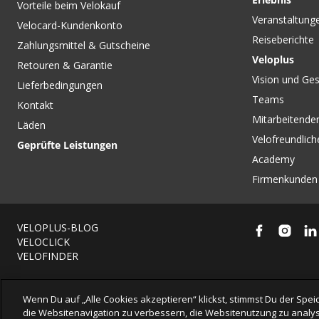
Vorteile beim Velokauf
Veranstaltung
Velocard-Kundenkonto
Reiseberichte
Zahlungsmittel & Gutscheine
Veloplus
Retouren & Garantie
Vision und Ges
Lieferbedingungen
Teams
Kontakt
Mitarbeitenden
Läden
Velofreundlich
Geprüfte Leistungen
Academy
Firmenkunden
VELOPLUS-BLOG
VELOCLICK
VELOFINDER
Wenn Du auf „Alle Cookies akzeptieren“ klickst, stimmst Du der Sp
die Websitenavigation zu verbessern, die Websitenutzung zu analys
© 2026 VELOPLUS AG