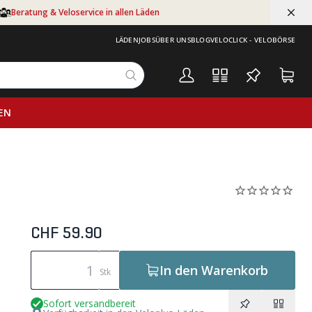
Beratung & Veloservice in allen Läden
LÄDEN
JOBS
ÜBER UNS
BLOG
VELOCLICK - VELOBÖRSE
EN
CHF 59.90
In den Warenkorb
Stk
Sofort versandbereit