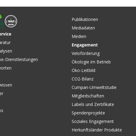
CHF 24.90
SNAPIT 2.0 CONNECT
LOSS für
Systemadapter / schwarz
äger /
Publikationen
von RACKTIME
TIME
Mediadaten
ervice
Medien
CHF 59.90
CHF 34.
aratur
Engagement
BASKIT TRUNK SMALL
SNAP-IT
alysen
Snapit
Gepäckträgerkorb, Snapit
System-A
Veloförderung
RACKTIME
2.0 / schwarz von RACKTIME
von RAC
ke-Dienstleistungen
Ökologie im Betrieb
worten
Öko-Leitbild
CO2-Bilanz
wissen
Cumpan-Umweltstudie
er
Mitgliedschaften
Labels und Zertifikate
ks
Spendenprojekte
Soziales Engagement
Herkunftsländer Produkte