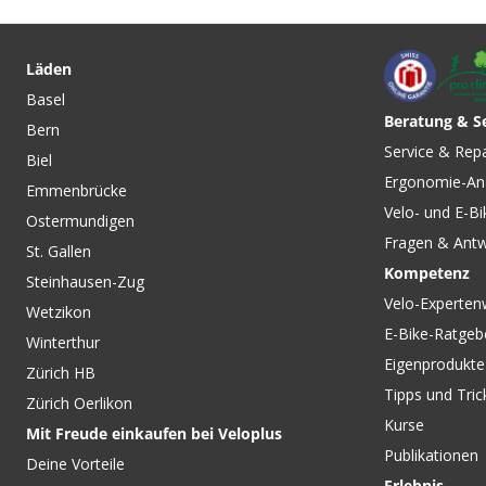
CHF 19.90
CHF 19.90
SNAP-IT System-
SNAP-IT STECKSCH
Adapterplatte / grau von
RACKTIME Gepäcktr
Läden
RACKTIME
schwarz von RACK
Basel
Beratung & S
Bern
CHF 49.90
CHF 49.90
Service & Rep
Biel
BASKIT SMALL
BASK-IT L
Ergonomie-An
Gepäckträgerkorb, 
Gepäckträgerkorb zu
Emmenbrücke
2.0 / schwarz von 
RACKTIME / schwarz von
Velo- und E-Bi
Ostermundigen
RACKTIME
Fragen & Ant
St. Gallen
Kompetenz
Steinhausen-Zug
Velo-Experten
Wetzikon
E-Bike-Ratgeb
Winterthur
Eigenprodukte
Zürich HB
Tipps und Tric
Zürich Oerlikon
Kurse
Mit Freude einkaufen bei Veloplus
Publikationen
Deine Vorteile
Erlebnis