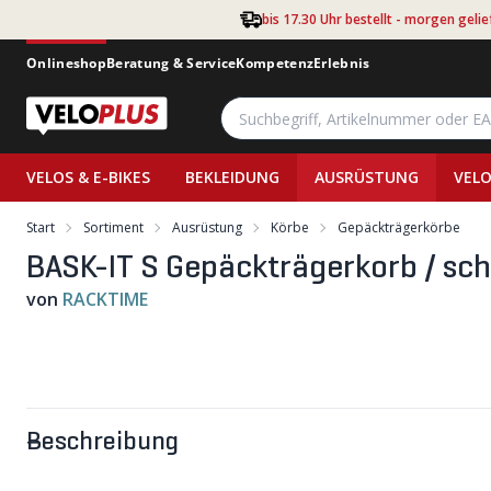
Zum Hauptinhalt springen
bis 17.30 Uhr bestellt - morgen gelie
Onlineshop
Beratung & Service
Kompetenz
Erlebnis
VELOS & E-BIKES
BEKLEIDUNG
AUSRÜSTUNG
VELO
Start
Sortiment
Ausrüstung
Körbe
Gepäckträgerkörbe
BASK-IT S Gepäckträgerkorb / sc
von
RACKTIME
Beschreibung