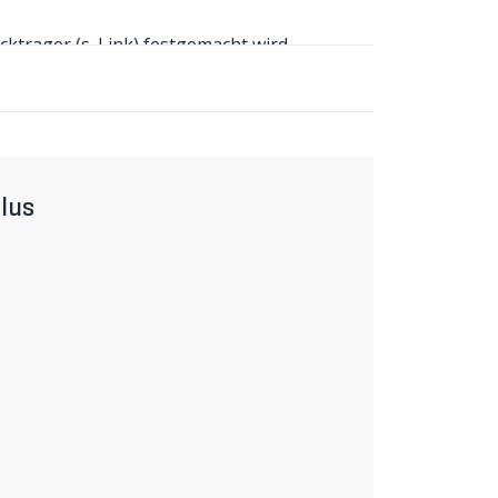
ktrager (s. Link) festgemacht wird.
 Ein Druck auf die Auslösetaste am Korb und
Henkel machen auch das Tragen von
 der ersten Generation. Bitte beachten Sie,
äger, Körben und Taschen im Umlauf sind.
gekennzeichnet. Beachten Sie bei der
lus
er selben Generation sind, da die erste und