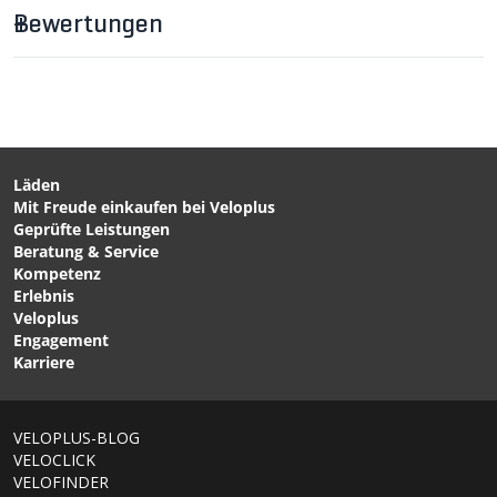
2251074 Aktivkohle pads
Bewertungen
2251075 Filter Ersatzelement
2251077 Silikon Mundstück
2251078 Flip Cap
Läden
Mit Freude einkaufen bei Veloplus
CHF 44.90
CHF 15.90
Geprüfte Leistungen
Filter Ersatzelement für
BEEFREE AC Ersatzteil -
Beratung & Service
BEFREE AC Wasserfilter-
von KATADYN
Kompetenz
Flasche von KATADYN
Erlebnis
Veloplus
Engagement
Karriere
1/6
VELOPLUS-BLOG
VELOCLICK
VELOFINDER