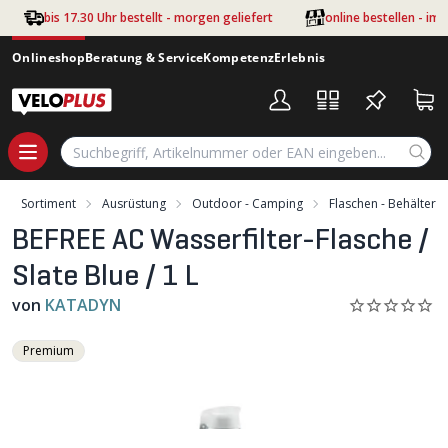
Zum Hauptinhalt springen
bis 17.30 Uhr bestellt - morgen geliefert
online bestellen - im
Onlineshop
Beratung & Service
Kompetenz
Erlebnis
Sortiment
Ausrüstung
Outdoor - Camping
Flaschen - Behälter
BEFREE AC Wasserfilter-Flasche /
Slate Blue / 1 L
von
KATADYN
Premium