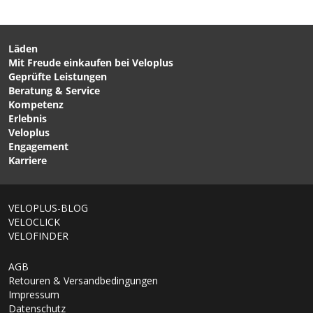
Läden
Mit Freude einkaufen bei Veloplus
CHF 16.90
CHF 24.90
CHF 34.90
Geprüfte Leistungen
FLIP SEAL SPORT CAP
CLASSIC Edelstahlflasche /
Beratung & Service
Deckel zu CLASSIC
marigold / 500ml, Loop
Kompetenz
Edelstahlflasche von
Cap von KLEAN KANTEEN
Erlebnis
KLEAN KANTEEN
Veloplus
Engagement
Karriere
1/6
VELOPLUS-BLOG
VELOCLICK
VELOFINDER
AGB
Retouren & Versandbedingungen
Impressum
Datenschutz