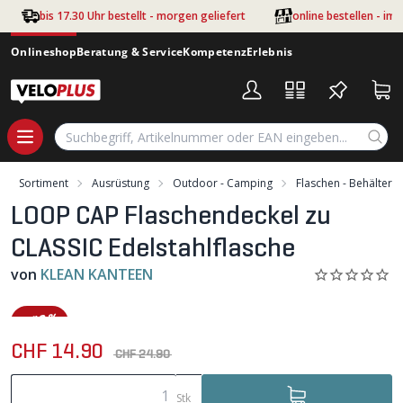
Zum Hauptinhalt springen
bis 17.30 Uhr bestellt - morgen geliefert
online bestellen - im
Onlineshop
Beratung & Service
Kompetenz
Erlebnis
Sortiment
Ausrüstung
Outdoor - Camping
Flaschen - Behälter
LOOP CAP Flaschendeckel zu
CLASSIC Edelstahlflasche
von
KLEAN KANTEEN
-40%
CHF 14.90
CHF 24.90
Stk