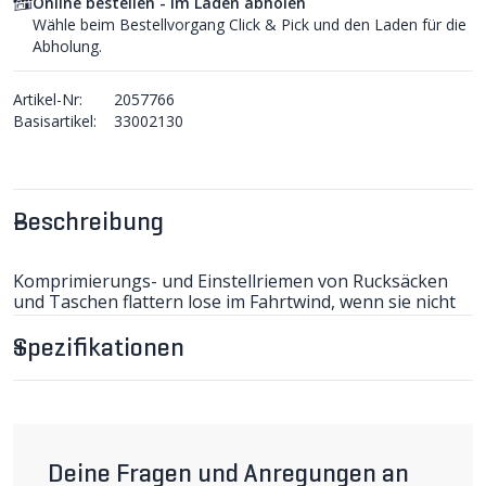
Online bestellen - im Laden abholen
Wähle beim Bestellvorgang Click & Pick und den Laden für die
Abholung.
Artikel-Nr:
2057766
Basisartikel:
33002130
Beschreibung
Komprimierungs- und Einstellriemen von Rucksäcken
und Taschen flattern lose im Fahrtwind, wenn sie nicht
von Klammern oder Gummiringen festgehalten werden.
Diese nachrüstbaren, schliessbaren Klammern
Spezifikationen
übernehmen diese Aufgabe. Sie lassen sich am
Führungsband jederzeit wiederverschliessbar
abnehmen. Das Zugband wird seitlich ein- oder
ausgezogen. Die Millimeterangaben beziehen sich auf
die Gurtbandbreite.
Deine Fragen und Anregungen an
weiter lesen