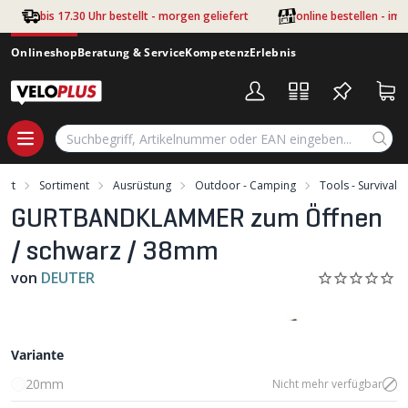
Zum Hauptinhalt springen
bis 17.30 Uhr bestellt - morgen geliefert
online bestellen - im
Onlineshop
Beratung & Service
Kompetenz
Erlebnis
tart
Sortiment
Ausrüstung
Outdoor - Camping
Tools - Survival
GURTBANDKLAMMER zum Öffnen
/ schwarz / 38mm
von
DEUTER
Variante
20mm
Nicht mehr verfügbar