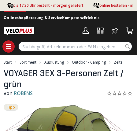
Zum Hauptinhalt springen
bis 17.30 Uhr bestellt - morgen geliefert
online bestellen - im
Onlineshop
Beratung & Service
Kompetenz
Erlebnis
Start
Sortiment
Ausrüstung
Outdoor - Camping
Zelte
VOYAGER 3EX 3-Personen Zelt /
grün
von
ROBENS
Tipp