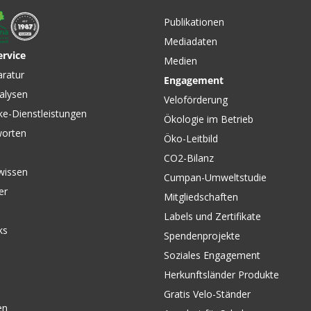
Publikationen
Mediadaten
ervice
Medien
aratur
Engagement
alysen
Veloförderung
ke-Dienstleistungen
Ökologie im Betrieb
worten
Öko-Leitbild
CO2-Bilanz
wissen
Cumpan-Umweltstudie
er
Mitgliedschaften
Labels und Zertifikate
ks
Spendenprojekte
Soziales Engagement
Herkunftsländer Produkte
Gratis Velo-Ständer
en