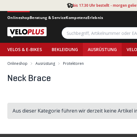
Zum Hauptinhalt springen
bis 17.30 Uhr bestellt - morgen gelie
Onlineshop
Beratung & Service
Kompetenz
Erlebnis
VELOS & E-BIKES
BEKLEIDUNG
AUSRÜSTUNG
VELO
Onlineshop
Ausrüstung
Protektoren
Neck Brace
Aus dieser Kategorie führen wir derzeit keine Artikel 