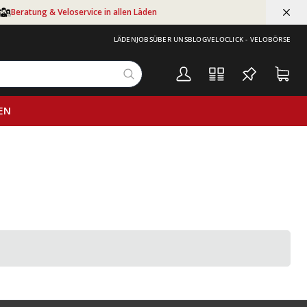
Beratung & Veloservice in allen Läden
LÄDEN
JOBS
ÜBER UNS
BLOG
VELOCLICK - VELOBÖRSE
EN