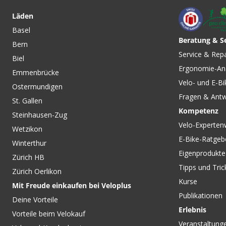
Läden
Basel
Beratung & S
Bern
Service & Rep
Biel
Ergonomie-An
Emmenbrücke
Velo- und E-Bi
Ostermundigen
Fragen & Ant
St. Gallen
Kompetenz
Steinhausen-Zug
Velo-Experten
Wetzikon
E-Bike-Ratgeb
Winterthur
Eigenprodukte
Zürich HB
Tipps und Tric
Zürich Oerlikon
Kurse
Mit Freude einkaufen bei Veloplus
Publikationen
Deine Vorteile
Erlebnis
Vorteile beim Velokauf
Veranstaltung