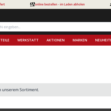
fert
online bestellen - im Laden abholen
TEILE
WERKSTATT
AKTIONEN
MARKEN
NEUHEIT
in unserem Sortiment.