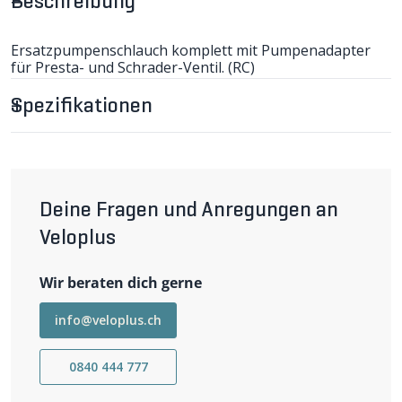
Beschreibung
Ersatzpumpenschlauch komplett mit Pumpenadapter
für Presta- und Schrader-Ventil. (RC)
- Schlauchlänge 90cm
- Schlauch-Ø 10mm
Spezifikationen
- Pumpenadapter für Presta- und Schrader-Ventil
Deine Fragen und Anregungen an
Veloplus
Wir beraten dich gerne
info@veloplus.ch
0840 444 777