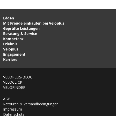
Läden
Mit Freude einkaufen bei Veloplus
CHF 10.90
Geprüfte Leistungen
AIRFIXmaxi Flick-Set mit
Beratung & Service
Reifenheber von
Kompetenz
VELOPLUS SWISS DESIGN
Erlebnis
Veloplus
Engagement
Karriere
VELOPLUS-BLOG
VELOCLICK
VELOFINDER
AGB
Retouren & Versandbedingungen
Impressum
Datenschutz