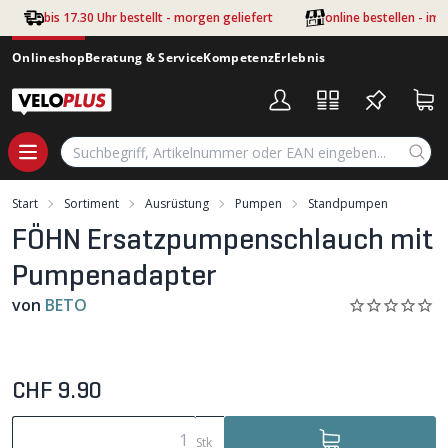
Zum Hauptinhalt springen
bis 17.30 Uhr bestellt - morgen geliefert
online bestellen - im
Onlineshop
Beratung & Service
Kompetenz
Erlebnis
Start
Sortiment
Ausrüstung
Pumpen
Standpumpen
FÖHN Ersatzpumpenschlauch mit
Pumpenadapter
von
BETO
CHF 9.90
Stk