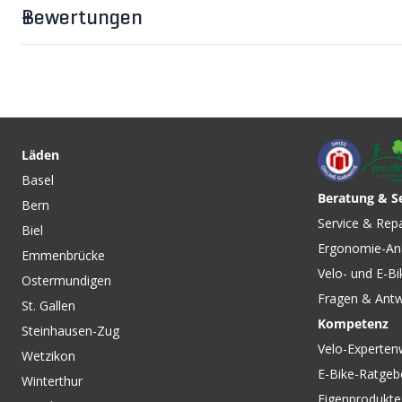
Der Korrekturglasadapter lässt sich einfach und werkzeu
Bewertungen
das Einpassen det Korrekturgläser in den Adapter an de
CHF 1.90
CHF 5.90
CHF 6.90
MICROFIBER
SAVE-IT Hard Case
Reinigungstuch für
Brillenetui / schwar
Läden
Brillengläser / schwarz von
VELOPLUS SWISS D
Basel
MICROCLAIR SPORTS
Beratung & S
Bern
CHF 289.00
CHF 209.00
Service & Rep
Biel
OPTRAY Sonnenbrille Sky
FASTER L Sportbrill
Ergonomie-An
von REACT
schwarz von JULBO
Emmenbrücke
Velo- und E-Bi
Ostermundigen
Fragen & Ant
St. Gallen
Kompetenz
Steinhausen-Zug
Velo-Experten
Wetzikon
E-Bike-Ratgeb
Winterthur
Eigenprodukte