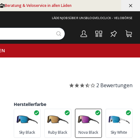
Beratung & Veloservice in allen Läden
LÄDEN
JOBS
ÜBER UNS
BLOG
VELOCLICK - VELOBÖRSE
EN
2
Bewertungen
Herstellerfarbe
Sky Black
Ruby Black
Nova Black
Sky White