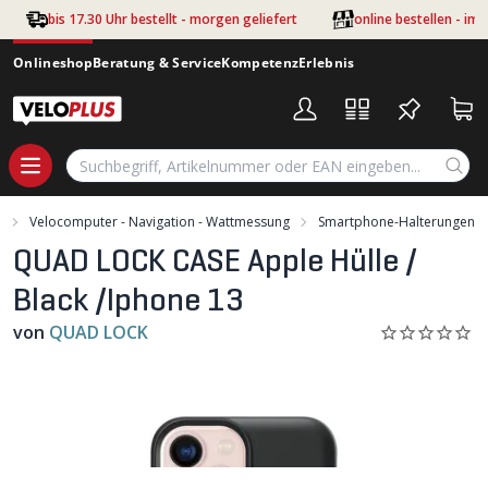
Zum Hauptinhalt springen
bis 17.30 Uhr bestellt - morgen geliefert
online bestellen - im
Onlineshop
Beratung & Service
Kompetenz
Erlebnis
g
Velocomputer - Navigation - Wattmessung
Smartphone-Halterungen
QUAD LOCK CASE Apple Hülle /
Black /Iphone 13
von
QUAD LOCK