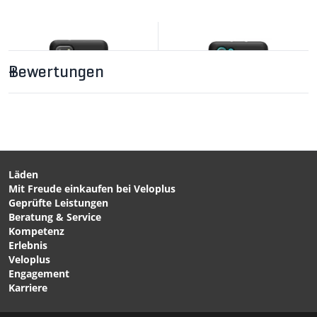
Bewertungen
CHF 29.90
QUAD LOCK Poncho für
iPhone - von QUAD LOCK
Läden
Mit Freude einkaufen bei Veloplus
CHF 34.90
CHF 34.90
Geprüfte Leistungen
QUAD LOCK Case für
QUAD LOCK CASE
Beratung & Service
Huawei P30 Pro von
Samsung Hülle Schwarz
Kompetenz
QUAD LOCK
von QUAD LOCK
Erlebnis
Veloplus
Engagement
Karriere