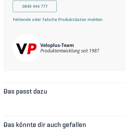
- Zugriff auf alle Anschüsse und Tasten
0840 444 777
- weiches Innenfutter aus Mikrofaser
- kompatibel mit sämtlichen Quad Lock-Halterungen
Fehlende oder falsche Produktdaten melden
Veloplus-Team
Produktentwicklung seit 1987
Das passt dazu
Das könnte dir auch gefallen