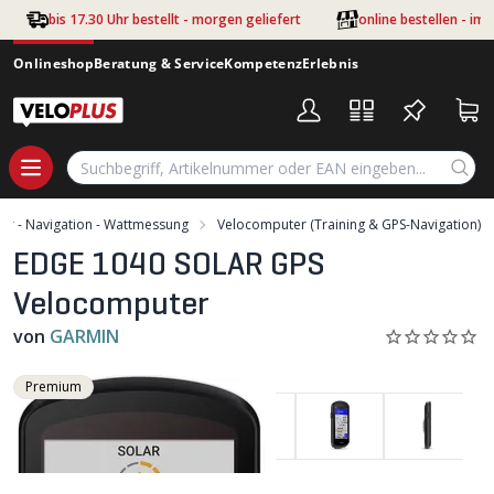
Zum Hauptinhalt springen
bis 17.30 Uhr bestellt - morgen geliefert
online bestellen - im
Onlineshop
Beratung & Service
Kompetenz
Erlebnis
r - Navigation - Wattmessung
Velocomputer (Training & GPS-Navigation)
EDGE 1040 SOLAR GPS
Velocomputer
von
GARMIN
Premium