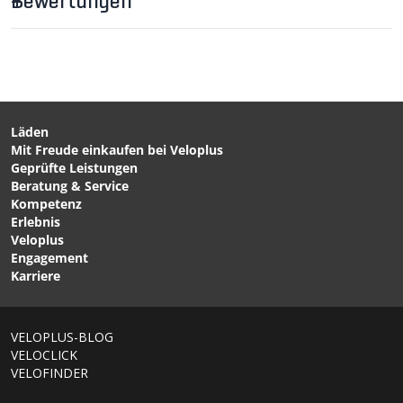
Bewertungen
Läden
Mit Freude einkaufen bei Veloplus
CHF 51.90
Geprüfte Leistungen
CAN BAG 2.0 Lenkertasche
Beratung & Service
All Black von VELOPLUS
Kompetenz
SWISS DESIGN
Erlebnis
Veloplus
Engagement
Karriere
VELOPLUS-BLOG
VELOCLICK
VELOFINDER