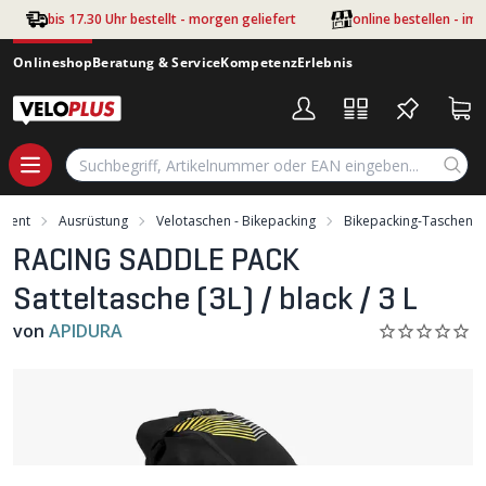
Zum Hauptinhalt springen
bis 17.30 Uhr bestellt - morgen geliefert
online bestellen - im
Onlineshop
Beratung & Service
Kompetenz
Erlebnis
iment
Ausrüstung
Velotaschen - Bikepacking
Bikepacking-Taschen
RACING SADDLE PACK
Satteltasche (3L) / black / 3 L
von
APIDURA