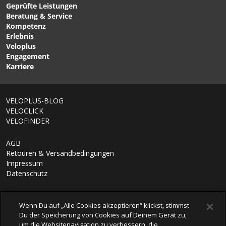
Geprüfte Leistungen
FRAME-PACK RC
POSTINO Office-Bag
Beratung & Service
TOPTUBE Rahmentasche
(Single) / schwarz / 18L
Kompetenz
von ORTLIEB
von NEWLOOXS
Erlebnis
Veloplus
Engagement
Karriere
VELOPLUS-BLOG
VELOCLICK
VELOFINDER
AGB
Retouren & Versandbedingungen
Impressum
Datenschutz
Wenn Du auf „Alle Cookies akzeptieren“ klickst, stimmst
Du der Speicherung von Cookies auf Deinem Gerät zu,
um die Websitenavigation zu verbessern, die