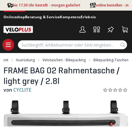
Zum Hauptinhalt springen
bis 17.30 Uhr bestellt - morgen geliefert
online bestellen - im
Onlineshop
Beratung & Service
Kompetenz
Erlebnis
iment
Ausrüstung
Velotaschen - Bikepacking
Bikepacking-Taschen
FRAME BAG 02 Rahmentasche /
light grey / 2.8l
von
CYCLITE