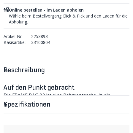
Online bestellen - im Laden abholen
Wähle beim Bestellvorgang Click & Pick und den Laden für die
Abholung.
Artikel-Nr:
2253893
Basisartikel:
33100804
Beschreibung
Auf den Punkt gebracht
Die FRAME BAG 02 ist eine Rahmentasche, in die
erstaunlich viel hinein passt. Durch ihr minimalistisches
Spezifikationen
Design und das leichte Gewicht ideal für
Langdistanzrennen und Leichtgewichtfans.
FRAME BAG 02 Rahmentasche im Detail
Die FRAME BAG Rahmentasche ist eine universelle
immer-dabei-Tasche, in die erstaunlich viel hinein passt.