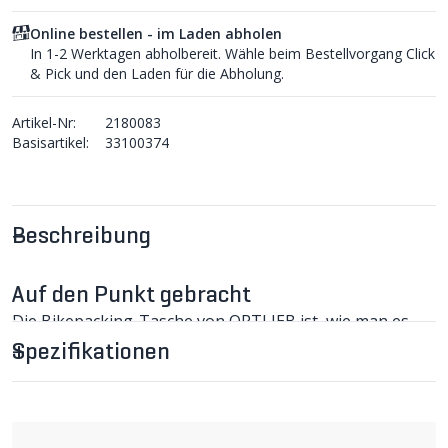
Online bestellen - im Laden abholen
In 1-2 Werktagen abholbereit. Wähle beim Bestellvorgang Click
& Pick und den Laden für die Abholung.
Artikel-Nr:
2180083
Basisartikel:
33100374
Beschreibung
Auf den Punkt gebracht
Die Bikepacking-Tasche von ORTLIEB ist, wie man es
von ORTLIEB kennt, 100% wasserdicht. Mit zwei
Spezifikationen
robusten Klettverschlüssen um die Sattelstütze, zwei
Riemen um die Sattelstreben und verstärktem Gewebe
an Kontaktstellen zum Sattel. Die Tasche kann auch auf
sehr ruppigem Gelände verwendet werden.
SEAT-PACK L Satteltasche im Detail