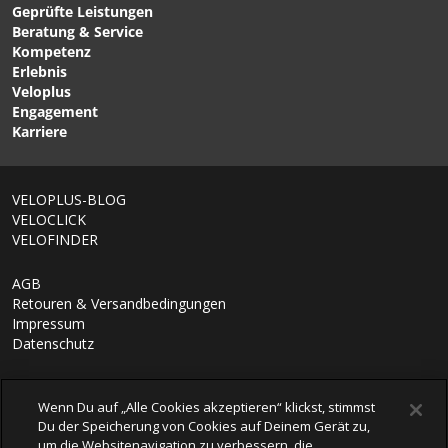
Geprüfte Leistungen
SEAT-PACK M
SEAT BAG 0.5L
Beratung & Service
Satteltasche Dark Sand
Satteltasche steel von
Kompetenz
von ORTLIEB
EVOC
Erlebnis
Veloplus
Engagement
Karriere
VELOPLUS-BLOG
VELOCLICK
VELOFINDER
AGB
Retouren & Versandbedingungen
Impressum
Datenschutz
Wenn Du auf „Alle Cookies akzeptieren“ klickst, stimmst
Du der Speicherung von Cookies auf Deinem Gerät zu,
um die Websitenavigation zu verbessern, die