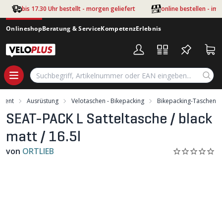
Zum Hauptinhalt springen
bis 17.30 Uhr bestellt - morgen geliefert
online bestellen - im
Onlineshop
Beratung & Service
Kompetenz
Erlebnis
iment
Ausrüstung
Velotaschen - Bikepacking
Bikepacking-Taschen
SEAT-PACK L Satteltasche / black
matt / 16.5l
von
ORTLIEB