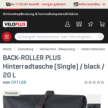
Zum Hauptinhalt springen
bis 17.30 Uhr bestellt - morgen geliefert
online bestellen - im
Onlineshop
Beratung & Service
Kompetenz
Erlebnis
ortiment
Ausrüstung
Velotaschen - Bikepacking
Hinterradtaschen
BACK-ROLLER PLUS
Hinterradtasche (Single) / black /
20 L
von
ORTLIEB
Premium