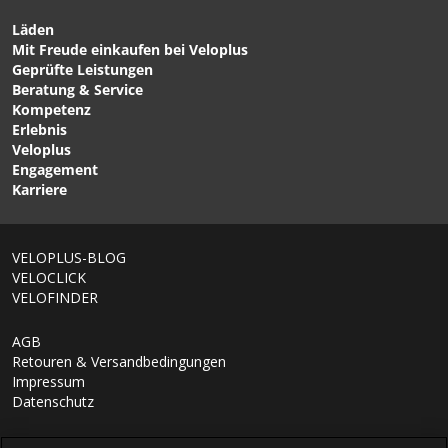
Gepäckträgertaschen /
Taschen von ORTLIEB
grey / 17l von ORTLIEB
Läden
Mit Freude einkaufen bei Veloplus
CHF 195.00
CHF 139.00
Geprüfte Leistungen
RECYCLE TRANSFORMER
BACK-ROLLER PLUS QL2.2
Beratung & Service
26 Taschenrucksack
Hinterradtasche Black von
Kompetenz
Heron von VAUDE
ORTLIEB
Erlebnis
Veloplus
Engagement
1/6
Karriere
VELOPLUS-BLOG
VELOCLICK
VELOFINDER
AGB
Retouren & Versandbedingungen
Impressum
Datenschutz