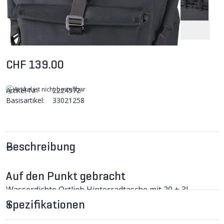
CHF 139.00
Artikel ist nicht bestellbar
Artikel-Nr:
2224572
Basisartikel:
33021258
Beschreibung
Auf den Punkt gebracht
Wasserdichte Ortlieb Hinterradtasche mit 20 + 3L
Stauvolumen. Praktisches Aussenfach für den
Spezifikationen
Schnellzugriff.
BACK-ROLLER PLUS Hinterradtasche im