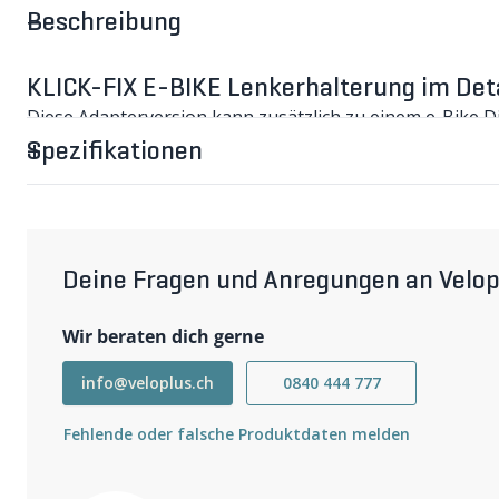
Beschreibung
KLICK-FIX E-BIKE Lenkerhalterung im Deta
Diese Adapterversion kann zusätzlich zu einem e-Bike Di
Montagebrücke umschliesst das Display, so dass dieses
Spezifikationen
ist nach vorne 22mm länger gegenu¨ber der Standardver
Für Lenker mit einem Durchmesser von 35mm muss Art. 
Wichtigste Eigenschaften
Abstand innen: 78mm
Breite: 110mm
Gewicht: 200g
Deine Fragen und Anregungen an Velop
Sicherer Halt
Einfache Montage
Wir beraten dich gerne
Maximale Belastung: 7kg
info@veloplus.ch
0840 444 777
Fehlende oder falsche Produktdaten melden