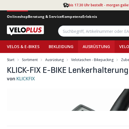
Zum Hauptinhalt springen
bis 17.30 Uhr bestellt - morgen gelie
Onlineshop
Beratung & Service
Kompetenz
Erlebnis
VELOS & E-BIKES
BEKLEIDUNG
AUSRÜSTUNG
VELO
Start
Sortiment
Ausrüstung
Velotaschen - Bikepacking
Zube
KLICK-FIX E-BIKE Lenkerhalterung
von
KLICKFIX