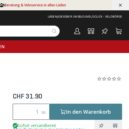
Beratung & Veloservice in allen Läden
LÄDEN
JOBS
ÜBER UNS
BLOG
VELOCLICK - VELOBÖRSE
EN
CHF 31.90
In den Warenkorb
Stk
Sofort versandbereit