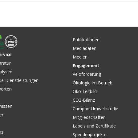
Publikationen
Mediadaten
ervice
Medien
CHF 149.00
CHF 159
aratur
Engagement
EN für
HANDLEBAR-PACK FLEX
HANDLE
alysen
 von
Gepäckrolle Lenker Black
Lenkertas
Veloförderung
Matt von ORTLIEB
von ORT
ke-Dienstleistungen
Ökologie im Betrieb
worten
Öko-Leitbild
CO2-Bilanz
wissen
Cumpan-Umweltstudie
er
Mitgliedschaften
Labels und Zertifikate
ks
Spendenprojekte