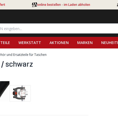
fert
online bestellen - im Laden abholen
TEILE
WERKSTATT
AKTIONEN
MARKEN
NEUHEIT
hör und Ersatzteile für Taschen
 / schwarz