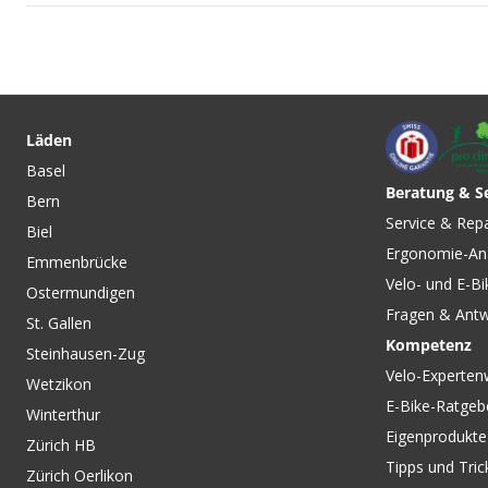
CHF 7.90
ERSATZTEIL-SET für
Lenkeradapter / schwarz
Läden
von KLICKFIX
Basel
Beratung & S
Bern
CHF 25.90
CHF 6.90
Service & Rep
Biel
KLICK-FIX Lenkerhalterung /
KLICK-FIX 318 BRID
Ergonomie-An
schwarz von KLICKFIX
Lenkerhalterungen
Emmenbrücke
KLICKFIX
Velo- und E-Bi
Ostermundigen
Fragen & Ant
St. Gallen
Kompetenz
Steinhausen-Zug
Velo-Experten
Wetzikon
E-Bike-Ratgeb
Winterthur
Eigenprodukte
Zürich HB
Tipps und Tric
Zürich Oerlikon