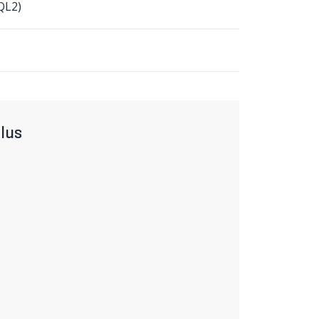
QL2)
lus