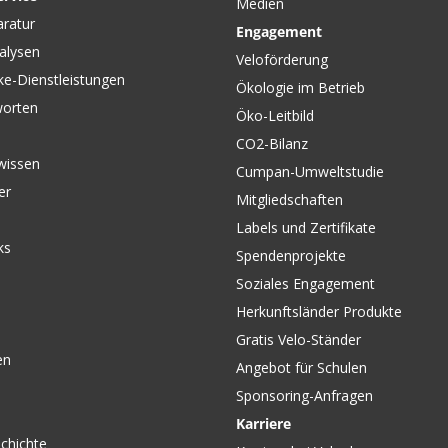
Medien
aratur
Engagement
alysen
Veloförderung
ke-Dienstleistungen
Ökologie im Betrieb
worten
Öko-Leitbild
CO2-Bilanz
wissen
Cumpan-Umweltstudie
er
Mitgliedschaften
Labels und Zertifikate
ks
Spendenprojekte
Soziales Engagement
Herkunftsländer Produkte
Gratis Velo-Ständer
en
Angebot für Schulen
Sponsoring-Anfragen
Karriere
chichte