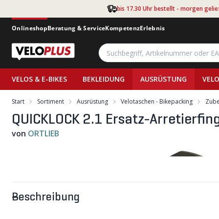
Zum Hauptinhalt springen
bis 17.30 Uhr bestellt - morgen gelie
Onlineshop
Beratung & Service
Kompetenz
Erlebnis
VELOS & E-BIKES
BEKLEIDUNG
AUSRÜSTUNG
VELO
Start
Sortiment
Ausrüstung
Velotaschen - Bikepacking
Zube
QUICKLOCK 2.1 Ersatz-Arretierfing
von
ORTLIEB
Beschreibung