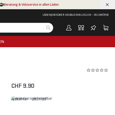
Beratung & Veloservice in allen Läden
LÄDEN
JOBS
ÜBER UNS
BLOG
VELOCLICK - VELOBÖRSE
EN
CHF 9.90
Artikel ist nicht bestellbar
Artikel-Nr:
2057723