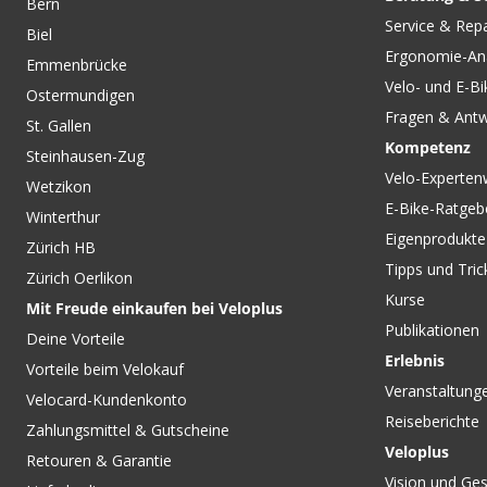
Bern
CHF 199.00
Service & Rep
Biel
BACK-ROLLER CLASSIC
Ergonomie-An
Taschen (Duo) Sunyellow-
Emmenbrücke
Black von ORTLIEB
Velo- und E-Bi
Ostermundigen
Fragen & Ant
St. Gallen
Kompetenz
Steinhausen-Zug
Velo-Experten
Wetzikon
E-Bike-Ratgeb
Winterthur
Eigenprodukte
Zürich HB
Tipps und Tric
Zürich Oerlikon
Kurse
Mit Freude einkaufen bei Veloplus
Publikationen
Deine Vorteile
Erlebnis
Vorteile beim Velokauf
Veranstaltung
Velocard-Kundenkonto
Reiseberichte
Zahlungsmittel & Gutscheine
Veloplus
Retouren & Garantie
Vision und Ges