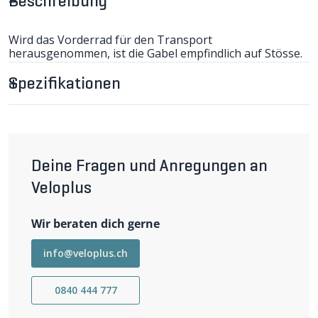
Beschreibung
Wird das Vorderrad für den Transport
herausgenommen, ist die Gabel empfindlich auf Stösse.
Die AXLE Transportachse aus Kunststoff wird in das
Ausfallende gesteckt und versteift die Gabel. Effizient,
Spezifikationen
leicht und günstig. 14g. (RC)
-kompatibel mit Rennvelo/MTB
-Gabeleinbaumass 100mm (Standard)
Deine Fragen und Anregungen an
Veloplus
Wir beraten dich gerne
info@veloplus.ch
0840 444 777