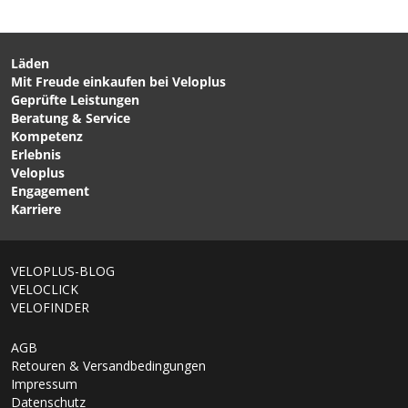
Läden
Mit Freude einkaufen bei Veloplus
CHF 4.90
CHF 13.90
CHF 19.90
Geprüfte Leistungen
AXLE THRU
TRANSAXLE THRU
Beratung & Service
Transportachse für Gabel
Transportachse für
Kompetenz
mit Steckachse 15 x
Steckachsen Schwarz von
Erlebnis
100/110mm (Boost) /
VELOPLUS
Veloplus
braun von VELOPLUS
Engagement
SWISS DESIGN
Karriere
VELOPLUS-BLOG
VELOCLICK
VELOFINDER
AGB
Retouren & Versandbedingungen
Impressum
Datenschutz