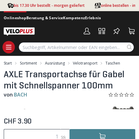
Zum Hauptinhalt springen
bis 17.30 Uhr bestellt - morgen geliefert
online bestellen - im
Onlineshop
Beratung & Service
Kompetenz
Erlebnis
Start
Sortiment
Ausrüstung
Velotransport
Taschen
AXLE Transportachse für Gabel
mit Schnellspanner 100mm
von
BACH
CHF 3.90
Stk