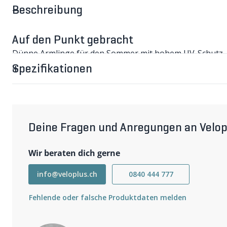
Beschreibung
Auf den Punkt gebracht
Dünne Armlinge für den Sommer mit hohem UV-Schutz.
ARM PROTECTOR Armling im Detail
Spezifikationen
Die dünnen und superleichten Unisex-Armlinge mit eine
zuverlässigen Schutz der Haut vor UV-Strahlung und Son
atmungsaktive Material sitzt wie eine zweite Haut und lei
Wichtigste Eigenschaften
Materialzusammensetzung: 89% Polyamid, 8% Polyester,
Deine Fragen und Anregungen an Velop
Wir beraten dich gerne
info@veloplus.ch
0840 444 777
Fehlende oder falsche Produktdaten melden