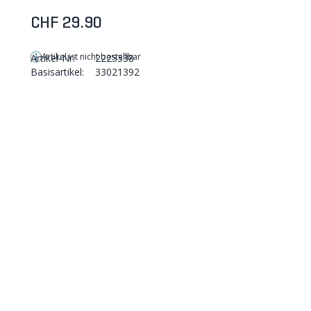
CHF 29.90
Artikel ist nicht bestellbar
Artikel-Nr:
2225338
Basisartikel:
33021392