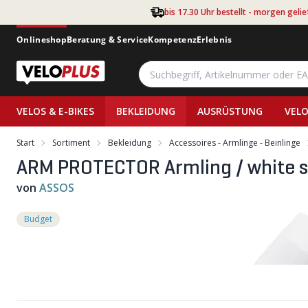
Zum Hauptinhalt springen
bis 17.30 Uhr bestellt - morgen gelie
Onlineshop
Beratung & Service
Kompetenz
Erlebnis
VELOS & E-BIKES
BEKLEIDUNG
AUSRÜSTUNG
VELO
Start
Sortiment
Bekleidung
Accessoires - Armlinge - Beinlinge
ARM PROTECTOR Armling / white se
von
ASSOS
Budget