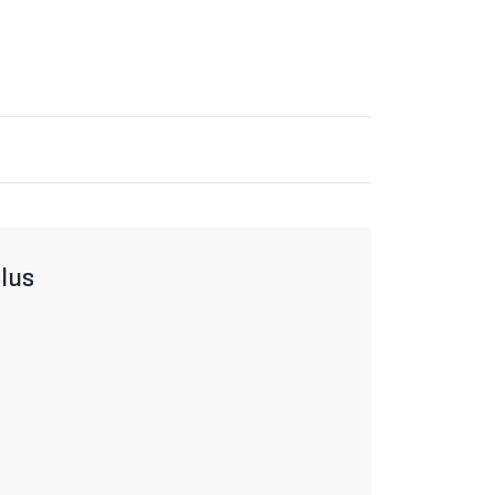
m UV-Schutzfaktor von 50+ bieten einen
nenbrand. Das ultraleichte, extrem
tet die Feuchtigkeit ab.
 3% Elastan
lus