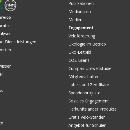
Publikationen
Mediadaten
ervice
Medien
CHF 24.90
CHF 45.
aratur
Engagement
Craion Neckwarmer 360°
BANDAN
alysen
ze
Allover Reflective / grey von
Unterzie
Veloförderung
E
P.A.C.
LÖFFLER
ke-Dienstleistungen
Ökologie im Betrieb
worten
Öko-Leitbild
CO2-Bilanz
wissen
Cumpan-Umweltstudie
er
Mitgliedschaften
Labels und Zertifikate
ks
Spendenprojekte
Soziales Engagement
Herkunftsländer Produkte
Gratis Velo-Ständer
en
Angebot für Schulen