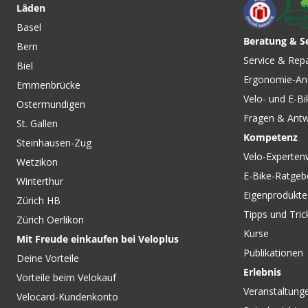
Läden
Basel
Beratung & S
Bern
CHF 21.90
CHF 34.90
Service & Rep
Biel
UV Unisex-
SUMMER ARM UV
Ergonomie-An
Helmunterziehmüt
PROTECTOR P1 Armlinge
Emmenbrücke
Schwarz von VAUD
white series von ASSOS
Velo- und E-Bi
Ostermundigen
Fragen & Ant
St. Gallen
Kompetenz
Steinhausen-Zug
Velo-Experten
Wetzikon
E-Bike-Ratgeb
Winterthur
Eigenprodukte
Zürich HB
Tipps und Tric
Zürich Oerlikon
Kurse
Mit Freude einkaufen bei Veloplus
Publikationen
Deine Vorteile
Erlebnis
Vorteile beim Velokauf
Veranstaltung
Velocard-Kundenkonto