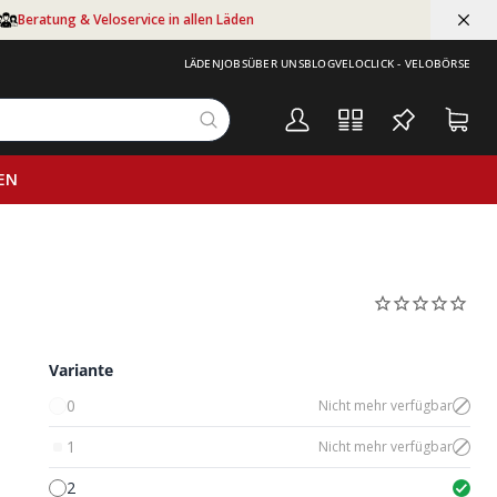
Beratung & Veloservice in allen Läden
LÄDEN
JOBS
ÜBER UNS
BLOG
VELOCLICK - VELOBÖRSE
EN
Variante
0
Nicht mehr verfügbar
1
Nicht mehr verfügbar
2