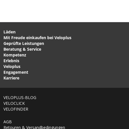
Läden
Mit Freude einkaufen bei Veloplus
CHF 11.90
Geprüfte Leistungen
BASE FRESH Textilpflege
Beratung & Service
für Sporttextilien / 300ML
Kompetenz
von NIKWAX
Erlebnis
Veloplus
Engagement
Karriere
VELOPLUS-BLOG
VELOCLICK
VELOFINDER
AGB
Retouren & Versandbedingungen