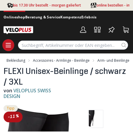
Zum Hauptinhalt springen
bis 17.30 Uhr bestellt - morgen geliefert
online bestellen - im
Onlineshop
Beratung & Service
Kompetenz
Erlebnis
Bekleidung
Accessoires - Armlinge - Beinlinge
Arm- und Beinlinge
FLEXI Unisex-Beinlinge / schwarz
/ 3XL
von
VELOPLUS SWISS
DESIGN
Tipp
-11%