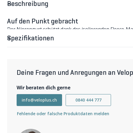
Beschreibung
Auf den Punkt gebracht
Der Nierengurt schützt dank des isolierenden Fleece-Mat
angenehm und hält die Nieren warm.
Spezifikationen
WARMER Fleece-Nierengurt im Detail
Die hohe Elastizität des WARMER Fleece-Nierengurt gara
Bewegungsfreiheit. Egal ob beim Sport, im Alltag oder b
Klettverschlusses kann der Nierenwärmer individuell ang
in der Weite verstellen und optimal positionieren. (A)
Deine Fragen und Anregungen an Velop
Wichtigste Eigenschaften
Isolierendes Fleece-Material
Angenehmes Tragegefühl
Wir beraten dich gerne
Hohe Elastizität
Weitere Informationen
info@veloplus.ch
0840 444 777
XS = 61–74cm
S = 75–88cm
Fehlende oder falsche Produktdaten melden
M = 89–102cm
L = 103–116cm