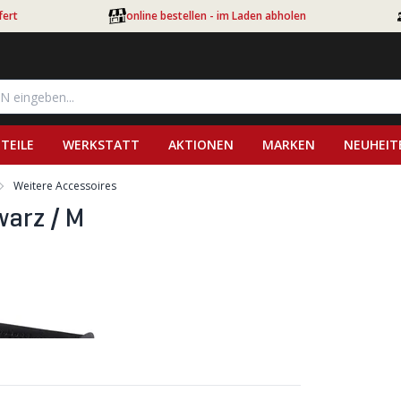
fert
online bestellen - im Laden abholen
TEILE
WERKSTATT
AKTIONEN
MARKEN
NEUHEIT
Weitere Accessoires
arz / M