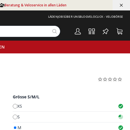
Beratung & Veloservice in allen Läden
LÄDEN
JOBS
ÜBER UNS
BLOG
VELOCLICK - VELOBÖRSE
EN
Grösse S/M/L
XS
S
M