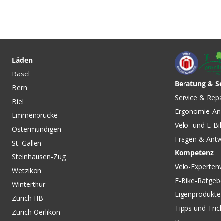
CHF 11.90
CHF 99.90
BASE FRESH Textilpflege für
PRIMALOFT Unisex
Sporttextilien / 300ML von
Thermoüberschuhe
Läden
NIKWAX
von LÖFFLER
Basel
Beratung & S
Bern
CHF 29.90
CHF 24.90
Service & Rep
Biel
M GWS Face Warmer /
BIKE Unisex-Facema
Ergonomie-An
schwarz von GORE WEAR
Uni von VAUDE
Emmenbrücke
Velo- und E-Bi
Ostermundigen
Fragen & Ant
St. Gallen
Kompetenz
Steinhausen-Zug
Velo-Experten
Wetzikon
E-Bike-Ratgeb
Winterthur
Eigenprodukte
Zürich HB
Tipps und Tric
Zürich Oerlikon