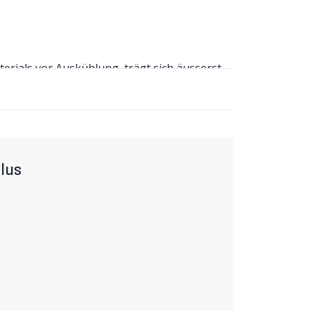
erials vor Auskühlung, trägt sich äusserst
ntiert eine optimale Passform und volle
ei Outdoor-Aktivitäten. Dank des praktischen
epasst werden. So lässt er sich problemlos
lus