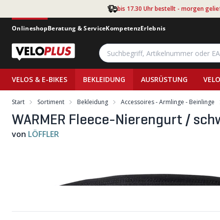
Zum Hauptinhalt springen
bis 17.30 Uhr bestellt - morgen gelie
Onlineshop
Beratung & Service
Kompetenz
Erlebnis
VELOS & E-BIKES
BEKLEIDUNG
AUSRÜSTUNG
VELO
Start
Sortiment
Bekleidung
Accessoires - Armlinge - Beinlinge
WARMER Fleece-Nierengurt / schw
von
LÖFFLER