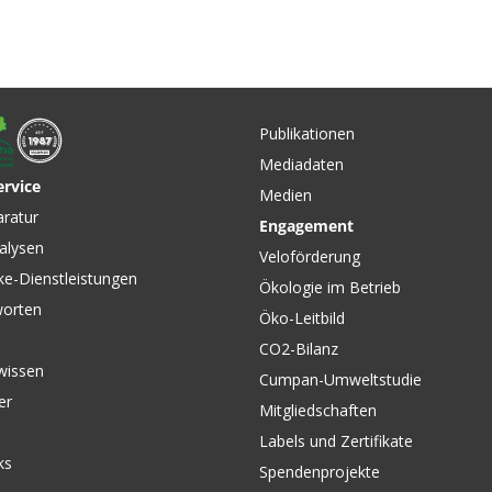
-
 Black
Publikationen
Mediadaten
ervice
Medien
CHF 54.90
CHF 22.
aratur
Engagement
sk Black
VERTEX KNEE WARMER
EAR BAG
alysen
Knielinge Schwarz von
Schwarz
Veloförderung
SHIMANO
ke-Dienstleistungen
Ökologie im Betrieb
worten
Öko-Leitbild
CO2-Bilanz
wissen
Cumpan-Umweltstudie
er
Mitgliedschaften
Labels und Zertifikate
ks
Spendenprojekte