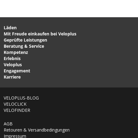
BASE FRESH Textilpflege
C3 GWS Herren-Softshell-
für Sporttextilien / 300ML
Trägerhose mit Polster
von NIKWAX
Black von GORE WEAR
Läden
Mit Freude einkaufen bei Veloplus
CHF 59.90
CHF 69.90
Geprüfte Leistungen
BASE Herren-Innenhose
M GWS BASE LAYER
Beratung & Service
Schwarz von GONSO
Herren-Windstopper-
Kompetenz
Kurzarmshirt Black von
Erlebnis
GORE WEAR
Veloplus
Engagement
Karriere
VELOPLUS-BLOG
VELOCLICK
VELOFINDER
AGB
Retouren & Versandbedingungen
Impressum