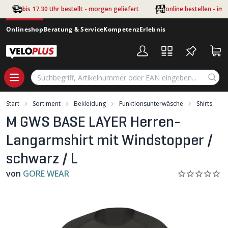
Zum Hauptinhalt springen
bis 17.30 Uhr bestellt - morgen geliefert
online bestellen - im
Onlineshop
Beratung & Service
Kompetenz
Erlebnis
Start
Sortiment
Bekleidung
Funktionsunterwäsche
Shirts
M GWS BASE LAYER Herren-
Langarmshirt mit Windstopper /
schwarz / L
von
GORE WEAR