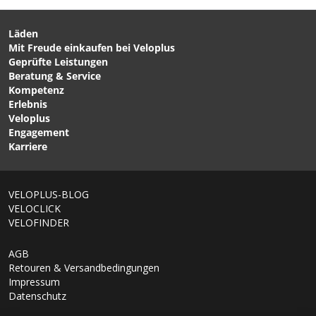
Läden
Mit Freude einkaufen bei Veloplus
CHF 45.90
CHF 69.90
Geprüfte Leistungen
DIRTPAW Unisex-
ARCTIC LIGHT 2.0 Unisex-
Beratung & Service
Langfingerhandschuhe
Handschuhe Schwarz von
Kompetenz
black/white von FOX
VELOPLUS SWISS DESIGN
Erlebnis
Veloplus
Engagement
Karriere
VELOPLUS-BLOG
VELOCLICK
VELOFINDER
AGB
Retouren & Versandbedingungen
Impressum
Datenschutz