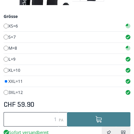
Grösse
XS=6
S=7
M=8
L=9
XL=10
XXL=11
3XL=12
CHF 59.90
PA
Sofort versandbereit