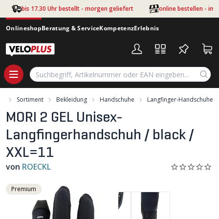
Zum Hauptinhalt springen
bis 17.30 Uhr bestellt - morgen geliefert
online bestellen - im
Onlineshop
Beratung & Service
Kompetenz
Erlebnis
rt
Sortiment
Bekleidung
Handschuhe
Langfinger-Handschuhe
MORI 2 GEL Unisex-
Langfingerhandschuh / black /
XXL=11
von
ROECKL
Premium