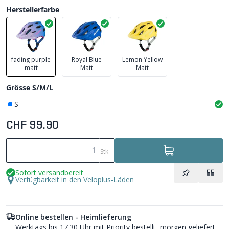
Herstellerfarbe
fading purple
Royal Blue
Lemon Yellow
matt
Matt
Matt
Grösse S/M/L
S
CHF 99.90
Stk
Sofort versandbereit
Verfügbarkeit in den Veloplus-Läden
Online bestellen - Heimlieferung
Werktags bis 17.30 Uhr mit Priority bestellt, morgen geliefert