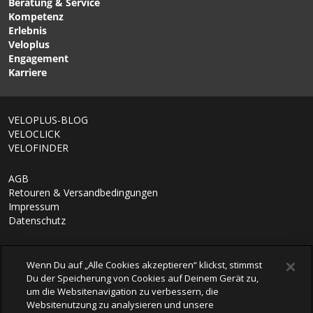
SIDEKICK JR. MIPS
Beratung & Service
und Motorrad) eingesetzt.
matte light pink/purple
Jugendhelm Matte Blaze
Kompetenz
fade von GIRO
von SMITH
Erlebnis
Veloplus
Engagement
Karriere
VELOPLUS-BLOG
VELOCLICK
VELOFINDER
AGB
Retouren & Versandbedingungen
Impressum
Datenschutz
Wenn Du auf „Alle Cookies akzeptieren“ klickst, stimmst
Du der Speicherung von Cookies auf Deinem Gerät zu,
um die Websitenavigation zu verbessern, die
Websitenutzung zu analysieren und unsere