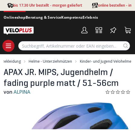
Zum Hauptinhalt springen
bis 17.30 Uhr bestellt - morgen geliefert
online bestellen - im
Onlineshop
Beratung & Service
Kompetenz
Erlebnis
Bekleidung
Helme - Unterziehmützen
Kinder- und Jugend Velohelme
APAX JR. MIPS, Jugendhelm /
fading purple matt / 51-56cm
von
ALPINA