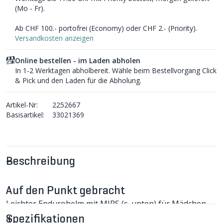
(Mo - Fr).
Ab CHF 100.- portofrei (Economy) oder CHF 2.- (Priority).
Versandkosten anzeigen
Online bestellen - im Laden abholen
In 1-2 Werktagen abholbereit. Wähle beim Bestellvorgang Click
& Pick und den Laden für die Abholung.
Artikel-Nr:
2252667
Basisartikel:
33021369
Beschreibung
Auf den Punkt gebracht
Leichter Endurohelm mit MIPS (s. unten) für Mädchen
und Jungs, die es auf dem Trail schon gerne richtig
Spezifikationen
krachen lassen.