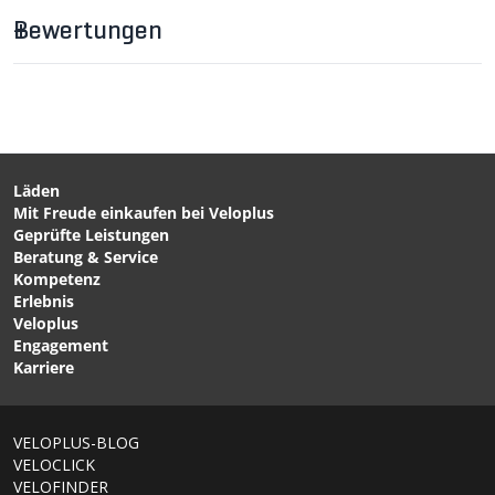
Bewertungen
CHF 21.90
CHF 9.90
UV Unisex-
ENGAGE/PERSIST MIPS
Helmunterziehmütze
Ersatzpolster Grau von
Schwarz von VAUDE
SMITH
Läden
Mit Freude einkaufen bei Veloplus
CHF 169.00
CHF 219.00
Geprüfte Leistungen
SYNTAX MIPS Velohelm
OMNE AIR MIPS Velohelm
Beratung & Service
matte black von GIRO
Pargasite Green Matt von
Kompetenz
POC
Erlebnis
Veloplus
Engagement
Karriere
VELOPLUS-BLOG
VELOCLICK
VELOFINDER