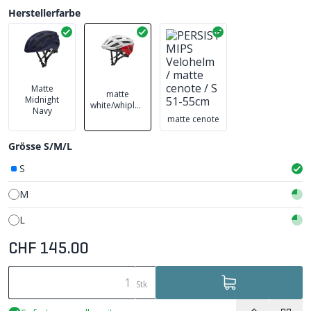
Herstellerfarbe
Matte
matte
Midnight
white/whiplash
Navy
matte cenote
Grösse S/M/L
S
M
L
CHF 145.00
Stk