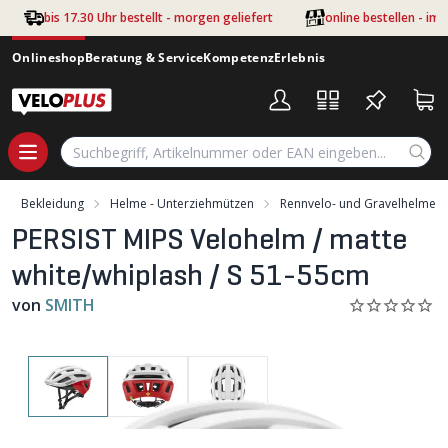
Zum Hauptinhalt springen
bis 17.30 Uhr bestellt - morgen geliefert
online bestellen - im
Onlineshop
Beratung & Service
Kompetenz
Erlebnis
Bekleidung
Helme - Unterziehmützen
Rennvelo- und Gravelhelme
PERSIST MIPS Velohelm / matte
white/whiplash / S 51-55cm
von
SMITH