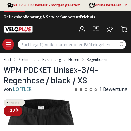
Zum Hauptinhalt springen
bis 17.30 Uhr bestellt - morgen geliefert
online bestellen - im
Onlineshop
Beratung & Service
Kompetenz
Erlebnis
Start
Sortiment
Bekleidung
Hosen
Regenhosen
WPM POCKET Unisex-3/4-
Regenhose / black / XS
von
LÖFFLER
1
Bewertung
Premium
-30%