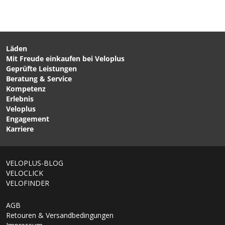
Läden
Mit Freude einkaufen bei Veloplus
CHF 169.00
CHF 269.00
Geprüfte Leistungen
YARAS ZIP IV Unisex-
MONSUN Unisex-
Beratung & Service
Regenhose Black von
Regenhose Schwarz von
Kompetenz
VAUDE
VELOPLUS SWISS DESIGN
Erlebnis
Veloplus
Engagement
Karriere
VELOPLUS-BLOG
VELOCLICK
VELOFINDER
AGB
Retouren & Versandbedingungen