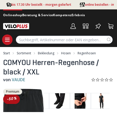
Zum Hauptinhalt springen
bis 17.30 Uhr bestellt - morgen geliefert
online bestellen - im
Onlineshop
Beratung & Service
Kompetenz
Erlebnis
Start
Sortiment
Bekleidung
Hosen
Regenhosen
COMYOU Herren-Regenhose /
black / XXL
von
VAUDE
Premium
-50%