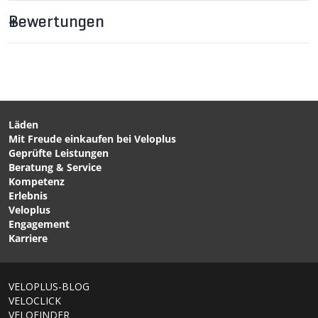
Bewertungen
CHF 105.00
CHF 129.00
FLUID II Unisex-
DROP III Herren-
Regenhose Black von
Regenjacke Kurkuma von
VAUDE
VAUDE
Läden
Mit Freude einkaufen bei Veloplus
CHF 229.00
CHF 139.00
Geprüfte Leistungen
WPM COLIBRI Herren-
ADVENTURE Herren-
Beratung & Service
Regenhose Black von
Softshellhose Black von
Kompetenz
LÖFFLER
GONSO
Erlebnis
Veloplus
Engagement
Karriere
VELOPLUS-BLOG
VELOCLICK
VELOFINDER