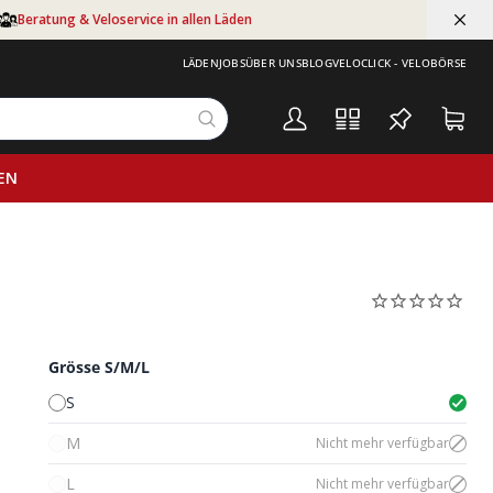
Beratung & Veloservice in allen Läden
LÄDEN
JOBS
ÜBER UNS
BLOG
VELOCLICK - VELOBÖRSE
EN
Grösse S/M/L
S
M
Nicht mehr verfügbar
L
Nicht mehr verfügbar