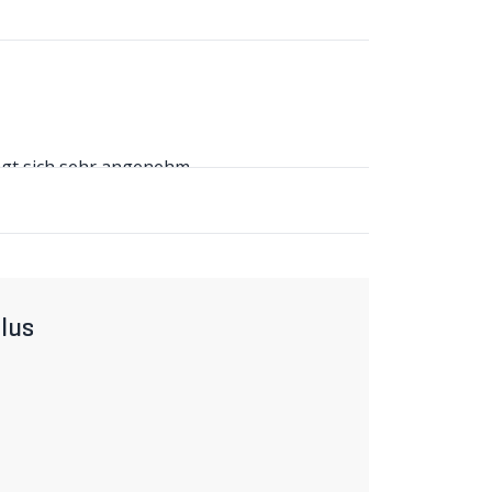
ägt sich sehr angenehm.
ndigem und strapazierfähigem Material, das
ikon-Beinabschlüsse verrutscht nichts. Das
enehmen Sitzkomfort. Reflektierende
lus