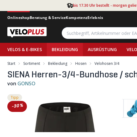
Zum Hauptinhalt springen
bis 17.30 Uhr bestellt - morgen gelie
Onlineshop
Beratung & Service
Kompetenz
Erlebnis
VELOS & E-BIKES
BEKLEIDUNG
AUSRÜSTUNG
VELO
Start
Sortiment
Bekleidung
Hosen
Velohosen 3/4
SIENA Herren-3/4-Bundhose / sch
von
GONSO
Tipp
-30%