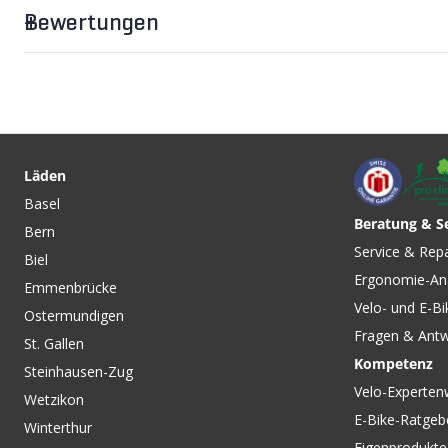
Bewertungen
CHF 11.90
CHF 89.90
CHF 129.
BASE FRESH Textilpflege für
ARICO Herren-Bike
Sporttextilien / 300ML von
Schwarz von GONS
Läden
NIKWAX
Basel
Beratung & S
Bern
CHF 119.00
CHF 109.00
Service & Rep
Biel
BASIC Herren-3/4-
SWIFTRIDE Herren-
Ergonomie-An
Bundhose Black von
Trägerhose Black 
Emmenbrücke
LÖFFLER
WEAR
Velo- und E-Bi
Ostermundigen
Fragen & Ant
St. Gallen
Kompetenz
Steinhausen-Zug
Velo-Experten
Wetzikon
E-Bike-Ratgeb
Winterthur
Eigenprodukte