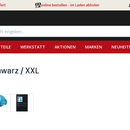
fert
online bestellen - im Laden abholen
TEILE
WERKSTATT
AKTIONEN
MARKEN
NEUHEIT
warz / XXL