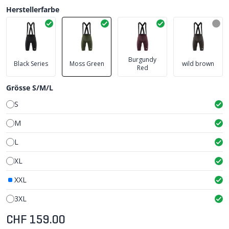
Herstellerfarbe
Burgundy
Black Series
Moss Green
wild brown
Red
Grösse S/M/L
S
M
L
XL
XXL
3XL
CHF 159.00