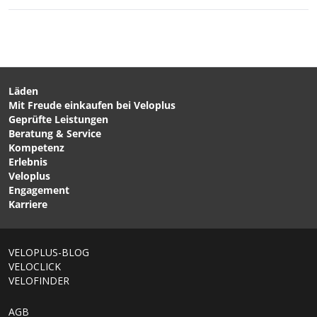
Läden
Mit Freude einkaufen bei Veloplus
CHF 119.00
CHF 75.90
CHF 109.00
Geprüfte Leistungen
BASIC Herren-3/4-
ADVENTURE Herren-
Beratung & Service
Bundhose Black von
Bikeshorts Gray Phoenix
Kompetenz
LÖFFLER
von GONSO
Erlebnis
Veloplus
Engagement
Karriere
1/8
VELOPLUS-BLOG
VELOCLICK
VELOFINDER
AGB