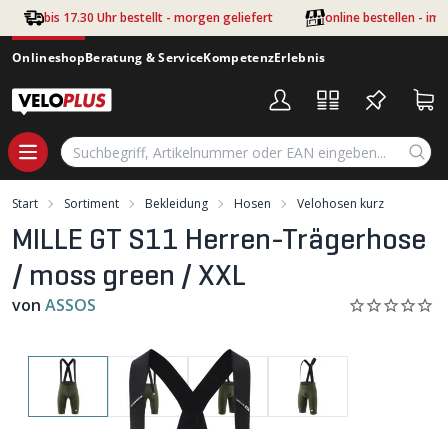
Zum Hauptinhalt springen
bis 17.30 Uhr bestellt - morgen geliefert
online bestellen - im
Onlineshop
Beratung & Service
Kompetenz
Erlebnis
Start
Sortiment
Bekleidung
Hosen
Velohosen kurz
MILLE GT S11 Herren-Trägerhose
/ moss green / XXL
von
ASSOS