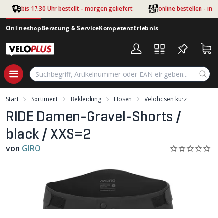
Zum Hauptinhalt springen
bis 17.30 Uhr bestellt - morgen geliefert
online bestellen - im
Onlineshop
Beratung & Service
Kompetenz
Erlebnis
Start
Sortiment
Bekleidung
Hosen
Velohosen kurz
RIDE Damen-Gravel-Shorts /
black / XXS=2
von
GIRO