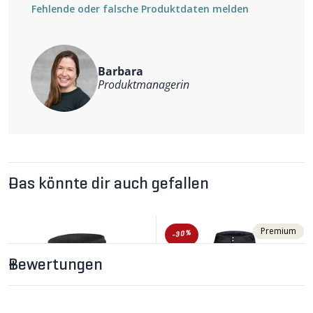
Gürtelschlaufen
Fehlende oder falsche Produktdaten melden
Taillenverstellung per Klett
seitliche Reissverschlusstasche
2 Hosentaschen
2 Gesässtaschen
Weitere Informationen
Barbara
Material: 96% recyceltes Polyamid, 4% Elastan
Produktmanagerin
Das könnte dir auch gefallen
Premium
-30%
Bewertungen