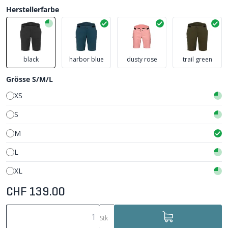
Herstellerfarbe
black
harbor blue
dusty rose
trail green
Grösse S/M/L
XS
S
M
L
XL
CHF 139.00
Stk