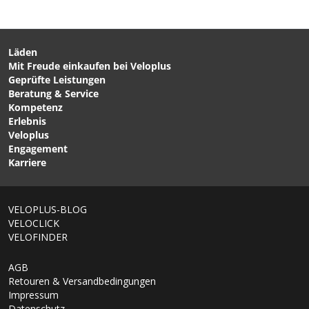
Läden
Mit Freude einkaufen bei Veloplus
CHF 167.00
CHF 139.00
CHF 239.00
Geprüfte Leistungen
FJØRÅ FLEX 1 Damen-
DIRT ROAMER Damen-
Beratung & Service
Bikehose lang
Bikeshorts von
Kompetenz
Caviar/Castor Grey von
PATAGONIA
Erlebnis
NORRØNA
Veloplus
Engagement
Karriere
1/8
VELOPLUS-BLOG
VELOCLICK
VELOFINDER
AGB
Retouren & Versandbedingungen
Impressum
Datenschutz