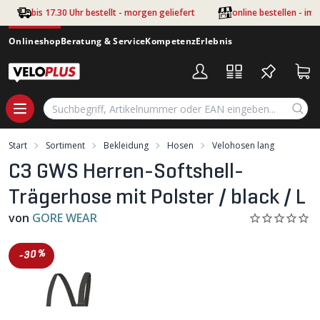
Zum Hauptinhalt springen
bis 17.30 Uhr bestellt - morgen geliefert
online bestellen - im
Onlineshop
Beratung & Service
Kompetenz
Erlebnis
Start
Sortiment
Bekleidung
Hosen
Velohosen lang
C3 GWS Herren-Softshell-
Trägerhose mit Polster / black / L
von
GORE WEAR
-30%