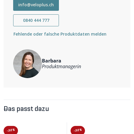
Die verstellbaren elastischen Träger halten die Hose
info@veloplus.ch
dort, wo sie hingehört. Ein Front-Reissverschluss sowie
ein Reissverschluss am Beinende erleichtern den Ein-
0840 444 777
und Ausstieg. Reflektierende Elemente sorgen für
Sichtbarkeit.
Fehlende oder falsche Produktdaten melden
Wichtigste Eigenschaften
atmungsaktiv, winddicht und wasserabweisend
Windstopper-Membran
verstellbare elastische Träger
Front-Reissverschluss
Barbara
Reissverschluss am Beinende
Produktmanagerin
anatomisch geformtes Sitzpolster
reflektierende Elemente
Weitere Informationen
Hauptmaterial: 100% Polyester
Das passt dazu
-30%
-30%