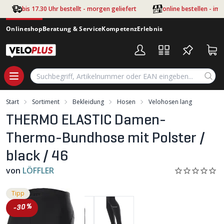
Zum Hauptinhalt springen
bis 17.30 Uhr bestellt - morgen geliefert
online bestellen - im
Onlineshop
Beratung & Service
Kompetenz
Erlebnis
Start
Sortiment
Bekleidung
Hosen
Velohosen lang
THERMO ELASTIC Damen-
Thermo-Bundhose mit Polster /
black / 46
von
LÖFFLER
Tipp
-30%