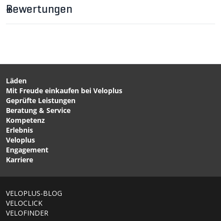
Bewertungen
CHF 35.90
CHF 109.00
TRANSTEX LIGHT
ACTIVE GTX Unisex-
Helmmütze Schwarz von
Überschuhe Black von
LÖFFLER
LÖFFLER
Läden
Mit Freude einkaufen bei Veloplus
CHF 129.00
CHF 109.00
Geprüfte Leistungen
THERMO ELASTIC
ESSENTIAL Damen-3/4-
Beratung & Service
Damen-Thermo-
Bundhose Schwarz von
Kompetenz
Bundhose mit Polster
GONSO
Erlebnis
Black von LÖFFLER
Veloplus
Engagement
Karriere
VELOPLUS-BLOG
VELOCLICK
VELOFINDER