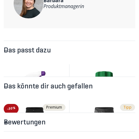
Barbara
PFC-frei ausgerüstet.
Hauptmaterial: 88% Polyester, 12% Elastan
Produktmanagerin
Green Shape-Produkt
Das passt dazu
Das könnte dir auch gefallen
Premium
Tipp
-30%
Bewertungen
CHF 22.90
CHF 14.90