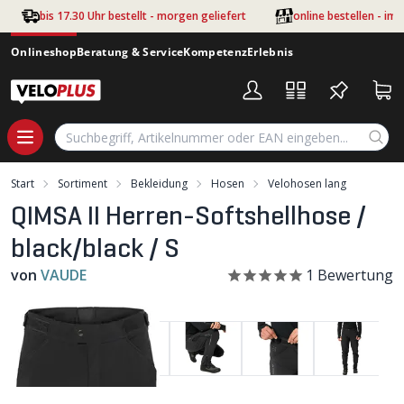
Zum Hauptinhalt springen
bis 17.30 Uhr bestellt - morgen geliefert
online bestellen - im
Onlineshop
Beratung & Service
Kompetenz
Erlebnis
Start
Sortiment
Bekleidung
Hosen
Velohosen lang
QIMSA II Herren-Softshellhose /
black/black / S
von
VAUDE
1
Bewertung