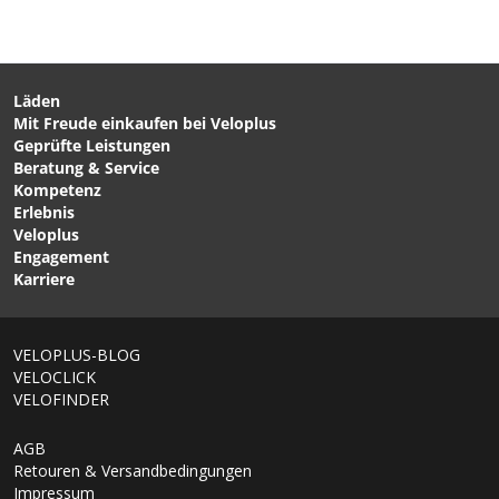
SOFTSHELL PROOF
TECH WASH Waschmittel
SPRAY-ON
für Regenbekleidung -
Imprägnierungsspray /
von NIKWAX
violett / 300ML von
Läden
NIKWAX
Mit Freude einkaufen bei Veloplus
CHF 145.00
CHF 139.00
CHF 209.00
Geprüfte Leistungen
VIRT II Herren-
ADVENTURE Herren-
Beratung & Service
Softshellhose Black/Black
Softshellhose Black von
Kompetenz
von VAUDE
GONSO
Erlebnis
Veloplus
Engagement
Karriere
VELOPLUS-BLOG
VELOCLICK
VELOFINDER
AGB
Retouren & Versandbedingungen
Impressum