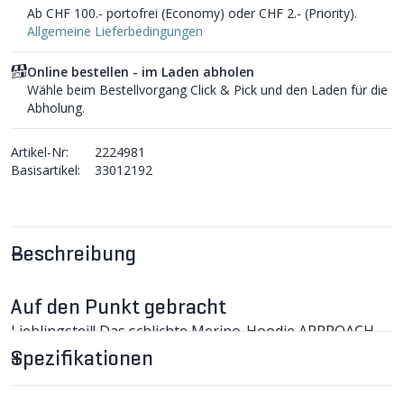
Ab CHF 100.- portofrei (Economy) oder CHF 2.- (Priority).
Allgemeine Lieferbedingungen
Online bestellen - im Laden abholen
Wähle beim Bestellvorgang Click & Pick und den Laden für die
Abholung.
Artikel-Nr:
2224981
Basisartikel:
33012192
Beschreibung
Auf den Punkt gebracht
Lieblingsteil! Das schlichte Merino-Hoodie APPROACH
von MONS ROYALE mit durchgehendem Reissverschluss
Spezifikationen
trägt sich an frostigen Wintertagen ideal als Mittel- und
an kühlen Sommerabenden als Aussenschicht.