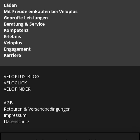
Läden
Mit Freude einkaufen bei Veloplus
CHF 189.00
CHF 219.00
Geprüfte Leistungen
R1 HYBRID Damen-
DIVERSION Damen-
Beratung & Service
Fleecejacke Light Violet
Merino-Windjacke
Kompetenz
von PATAGONIA
Thyme/Cypress von
Erlebnis
MONS ROYALE
Veloplus
Engagement
Karriere
VELOPLUS-BLOG
VELOCLICK
VELOFINDER
AGB
Retouren & Versandbedingungen
Impressum
Datenschutz