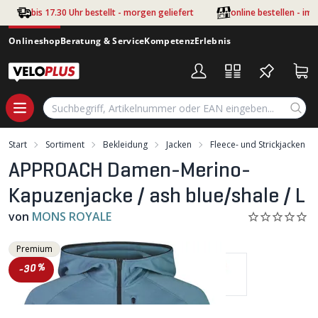
Zum Hauptinhalt springen
bis 17.30 Uhr bestellt - morgen geliefert
online bestellen - im
Onlineshop
Beratung & Service
Kompetenz
Erlebnis
Start
Sortiment
Bekleidung
Jacken
Fleece- und Strickjacken
APPROACH Damen-Merino-
Kapuzenjacke / ash blue/shale / L
von
MONS ROYALE
Premium
-30%