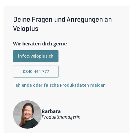
APPROACH Damen-Merino-Kapuzenjacke
im Detail
Merinowolle verhindert, dass unangenehme Gerüche
Deine Fragen und Anregungen an
entstehen. Die Jacke eignet sich nicht nur für
Velotouren, sondern kann auch im Alltag und in der
Veloplus
Freizeit getragen werden. Das Material ist sehr
atmungsaktiv und Mesh-Einsätze sorgen für zusätzliche
Wir beraten dich gerne
Ventilation. Zwei seitliche Einschubtaschen und eine
Brusttasche mit Reissverschluss bieten den nötigen
Stauraum.
info@veloplus.ch
Wichtigste Eigenschaften
atmungsaktiv und schnelltrocknend
0840 444 777
temperaturausgleichend
geruchshemmend
Fehlende oder falsche Produktdaten melden
Mesh-Einsätze
durchgehender Frontreissverschluss
zwei Einschubtaschen mit Reissverschluss
eine Brusttasche mit Reissverschluss
Barbara
Weitere Informationen
Produktmanagerin
Material: 83% Merinowolle, 12% Polyamid, 4% Elastan