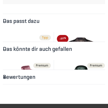
Das passt dazu
Tipp
-50%
Das könnte dir auch gefallen
Premium
Premium
Bewertungen
CHF 39.90
CHF 58.90
CHF 119.00
Tech Under Helmet Mütze
CADENCE Damen-
/ black von MONS ROYALE
Kurzarmtrikot Fragments
von MONS ROYALE