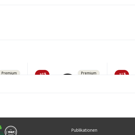
Premium
Premium
-30%
-31%
flege für
0ML von
Publikationen