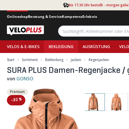
Zum Hauptinhalt springen
bis 17.30 Uhr bestellt - morgen gelie
Onlineshop
Beratung & Service
Kompetenz
Erlebnis
VELOS & E-BIKES
BEKLEIDUNG
AUSRÜSTUNG
VELO
Start
Sortiment
Bekleidung
Jacken
Regenjacken
SURA PLUS Damen-Regenjacke / g
von
GONSO
Premium
-31%