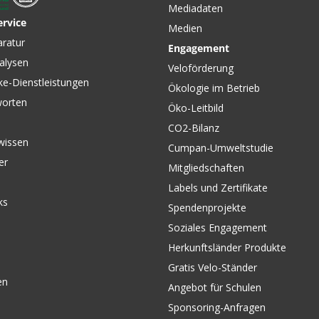
Mediadaten
ervice
Medien
CHF 159.00
CHF 129
.00
CHF 229.00
aratur
Engagement
amen-
CASCADE INSULATED
FERNFL
alysen
 Green
Damen-Windweste black
Damen-So
Veloförderung
von GIRO
Sand vo
ke-Dienstleistungen
Ökologie im Betrieb
worten
Öko-Leitbild
CO2-Bilanz
wissen
Cumpan-Umweltstudie
er
Mitgliedschaften
Labels und Zertifikate
ks
Spendenprojekte
Soziales Engagement
Herkunftsländer Produkte
Gratis Velo-Ständer
en
Angebot für Schulen
Sponsoring-Anfragen