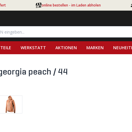
fert
online bestellen - im Laden abholen
TEILE
WERKSTATT
AKTIONEN
MARKEN
NEUHEIT
eorgia peach / 44