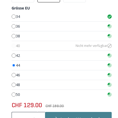
Grösse EU
34
36
38
40
Nicht mehr verfügbar
42
44
46
48
50
CHF 129.00
CHF 189.00