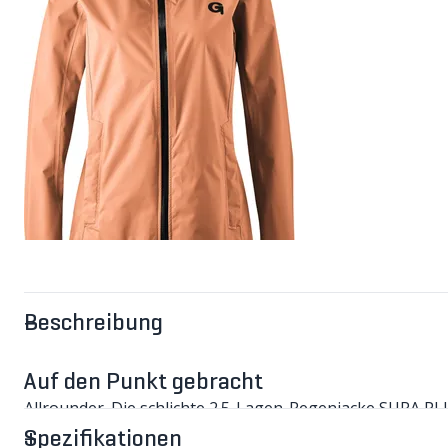
Beschreibung
Auf den Punkt gebracht
Allrounder. Die schlichte 2.5-Lagen-Regenjacke SURA P
vor Regen und Wind. Das Modell ist auch in grossen Grös
Spezifikationen