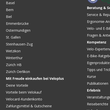
Basel
von NIKWAX
Beratung & S
Bern
CHF 129.00
CHF 149.00
CHF 299
Service & Rep
Biel
DROP Jkt III Damen-
GRANITE CREST D
Ergonomie-An
Regenjacke, neongelb
Regenjacke Gather
Emmenbrücke
Magenta von VAUDE
von PATAGONIA
Velo- und E-Bi
Ostermundigen
Fragen & Ant
St. Gallen
Kompetenz
Steinhausen-Zug
Velo-Experten
Wetzikon
E-Bike-Ratgeb
Winterthur
Eigenprodukte
Zürich HB
Tipps und Tric
Zürich Oerlikon
Kurse
Mit Freude einkaufen bei Veloplus
Publikationen
Deine Vorteile
Erlebnis
Vorteile beim Velokauf
Veranstaltung
Velocard-Kundenkonto
Reiseberichte
Zahlungsmittel & Gutscheine