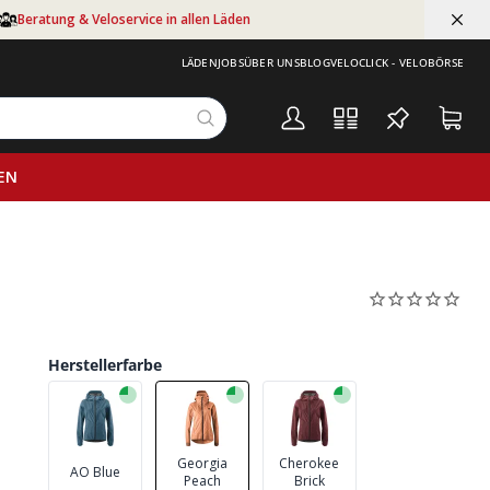
Beratung & Veloservice in allen Läden
LÄDEN
JOBS
ÜBER UNS
BLOG
VELOCLICK - VELOBÖRSE
EN
Herstellerfarbe
Georgia
Cherokee
AO Blue
Peach
Brick