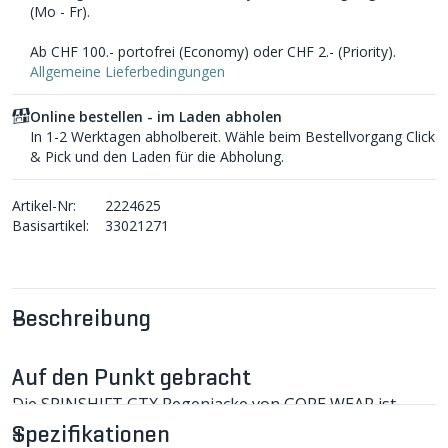
(Mo - Fr).
Ab CHF 100.- portofrei (Economy) oder CHF 2.- (Priority).
Allgemeine Lieferbedingungen
Online bestellen - im Laden abholen
In 1-2 Werktagen abholbereit. Wähle beim Bestellvorgang Click
& Pick und den Laden für die Abholung.
Artikel-Nr:
2224625
Basisartikel:
33021271
Beschreibung
Auf den Punkt gebracht
Die SPINSHIFT GTX Regenjacke von GORE WEAR ist
durch die innovative ePE-Membran besonders leicht.
Spezifikationen
Dank des Kinetic-Garment-Designs sitzt die Jacke