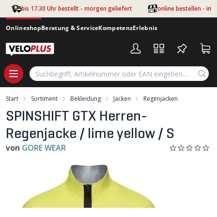
Zum Hauptinhalt springen
bis 17.30 Uhr bestellt - morgen geliefert
online bestellen - im
Onlineshop
Beratung & Service
Kompetenz
Erlebnis
Start
Sortiment
Bekleidung
Jacken
Regenjacken
SPINSHIFT GTX Herren-
Regenjacke / lime yellow / S
von
GORE WEAR