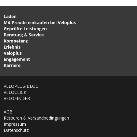
Imprägnierungsspray für
für Regenbekleidung -
Regenbekleidung / 500ML
von NIKWAX
von NIKWAX
Läden
Mit Freude einkaufen bei Veloplus
CHF 229.00
CHF 209.00
Geprüfte Leistungen
GLIDEWHEEL GTX Herren-
QIMSA PRO Herren-
Beratung & Service
Regenjacke Neon Yellow
Softshelljacke Glowing
Kompetenz
von GORE WEAR
Red von VAUDE
Erlebnis
Veloplus
Engagement
Karriere
1/9
VELOPLUS-BLOG
VELOCLICK
VELOFINDER
AGB
Retouren & Versandbedingungen
Impressum
Datenschutz