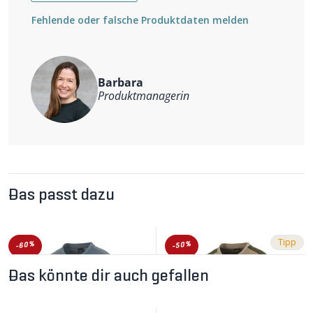
Wassersäule 20 000mm, MVTR 20 000g/m²/24Std.
Fehlende oder falsche Produktdaten melden
anpassbare Kapuze
regulierbare Saumweite
zwei Reissverschlusstaschen vorne
Brusttasche mit Reissverschluss
multisportiv
Barbara
Weitere Informationen
Produktmanagerin
Nachhaltigkeit: Recyceltes Material. PFC-frei
ausgerüstet. Fair Trade zertifiziert.
Das passt dazu
Tipp
-60%
-50%
Das könnte dir auch gefallen