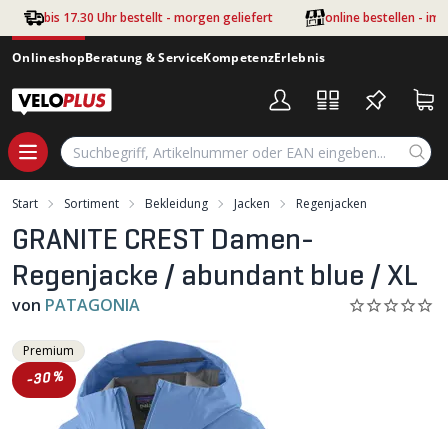
Zum Hauptinhalt springen
bis 17.30 Uhr bestellt - morgen geliefert
online bestellen - im
Onlineshop
Beratung & Service
Kompetenz
Erlebnis
Start
Sortiment
Bekleidung
Jacken
Regenjacken
GRANITE CREST Damen-
Regenjacke / abundant blue / XL
von
PATAGONIA
Premium
-30%