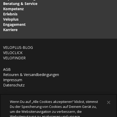
SHELTER Damen-
DUNDEE CLASSIC Damen-
Beratung & Service
Softshelljacke Cosmic Blue
Zip-off-Windjacke Dark
Kompetenz
von ION
Sea von VAUDE
Erlebnis
Veloplus
Engagement
Karriere
VELOPLUS-BLOG
VELOCLICK
VELOFINDER
AGB
Retouren & Versandbedingungen
Impressum
Datenschutz
Wenn Du auf „Alle Cookies akzeptieren“ klickst, stimmst
Du der Speicherung von Cookies auf Deinem Gerät zu,
um die Websitenavigation zu verbessern, die
Websitenutzung zu analysieren und unsere