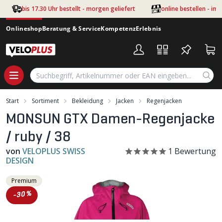
Zum Hauptinhalt springen
bis 17.30 Uhr bestellt - morgen geliefert
online bestellen - im
Onlineshop
Beratung & Service
Kompetenz
Erlebnis
Start
Sortiment
Bekleidung
Jacken
Regenjacken
MONSUN GTX Damen-Regenjacke
/ ruby / 38
von
VELOPLUS SWISS
1
Bewertung
DESIGN
Premium
-30%