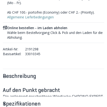
(Mo - Fr).
Ab CHF 100.- portofrei (Economy) oder CHF 2.- (Priority).
Allgemeine Lieferbedingungen
Online bestellen - im Laden abholen
Wähle beim Bestellvorgang Click & Pick und den Laden für die
Abholung.
Artikel-Nr:
2191298
Basisartikel:
33010345
Beschreibung
Auf den Punkt gebracht
Die anliegend geschnittene Windjacke CHRONO EXPERT
von GIRO überzeugt mit schlichtem Design und
Spezifikationen
hervorragenden Eigenschaften. Sie lässt sich klein