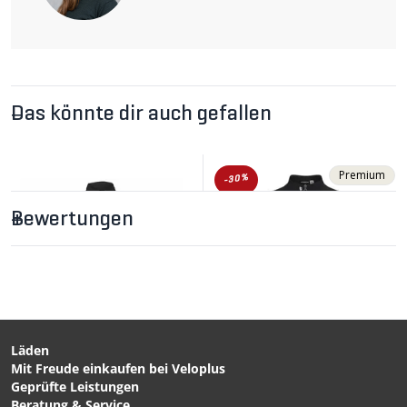
Das könnte dir auch gefallen
Premium
-30%
Bewertungen
Läden
Mit Freude einkaufen bei Veloplus
CHF 269.00
CHF 99.90
CHF 389.00
Geprüfte Leistungen
MILLE GT ULTRAZ S11
CHRONO EXPERT Damen-
Beratung & Service