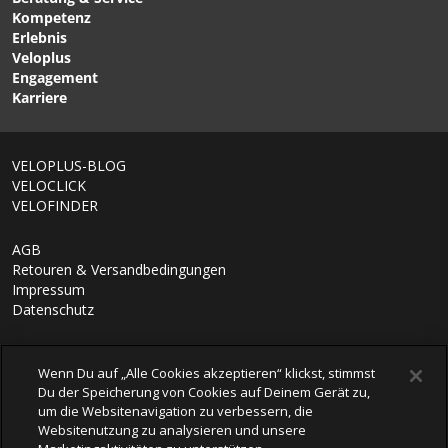
Herren-Softshelljacke
Windweste black von GIRO
Kompetenz
Black Series von ASSOS
Erlebnis
Veloplus
Engagement
Karriere
1/9
VELOPLUS-BLOG
VELOCLICK
VELOFINDER
AGB
Retouren & Versandbedingungen
Impressum
Datenschutz
Wenn Du auf „Alle Cookies akzeptieren“ klickst, stimmst
Du der Speicherung von Cookies auf Deinem Gerät zu,
um die Websitenavigation zu verbessern, die
Websitenutzung zu analysieren und unsere