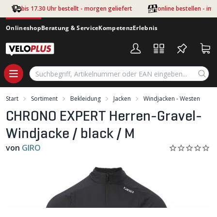
Zum Hauptinhalt springen
bis 17.30 Uhr bestellt - morgen geliefert
online bestellen - im
Onlineshop
Beratung & Service
Kompetenz
Erlebnis
Start
Sortiment
Bekleidung
Jacken
Windjacken - Westen
CHRONO EXPERT Herren-Gravel-
Windjacke / black / M
von
GIRO