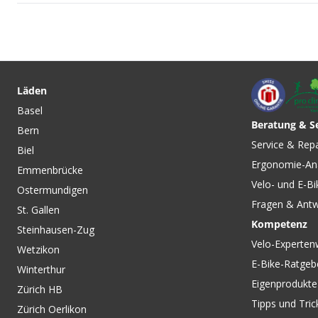
CHF 69.90
CHF 132.00
CHF 99.90
CHF 189
GRADY FZ Herren-
WPM POCKET Unise
Kurzarmtrikot dark petrol
Regenhose Black v
Läden
von LÖFFLER
LÖFFLER
Basel
Beratung & S
Bern
CHF 69.90
CHF 119.00
Service & Rep
Biel
MATERA AIR Herren-
CHRONO EXPERT H
Ergonomie-An
Windweste Bright Green
Windjacke Black vo
Emmenbrücke
von VAUDE
Velo- und E-Bi
Ostermundigen
Fragen & Ant
St. Gallen
Kompetenz
Steinhausen-Zug
Velo-Experten
Wetzikon
E-Bike-Ratgeb
Winterthur
Eigenprodukte
Zürich HB
Tipps und Tric
Zürich Oerlikon