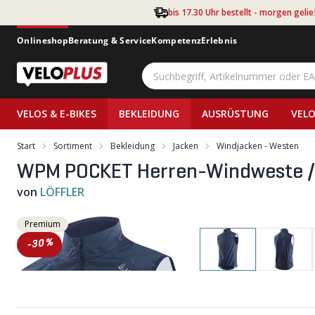
Zum Hauptinhalt springen
bis 17.30 Uhr bestellt - morgen gelie
Onlineshop
Beratung & Service
Kompetenz
Erlebnis
VELOS & E-BIKES
BEKLEIDUNG
AUSRÜSTUNG
VELO
Start
Sortiment
Bekleidung
Jacken
Windjacken - Westen
WPM POCKET Herren-Windweste / 
von
LÖFFLER
Premium
-30%