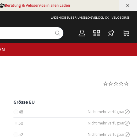
Beratung & Veloservice in allen Läden
LÄDEN
JOBS
ÜBER UNS
BLOG
VELOCLICK - VELOBÖRSE
EN
Grösse EU
48
Nicht mehr verfügbar
50
Nicht mehr verfügbar
52
Nicht mehr verfügbar