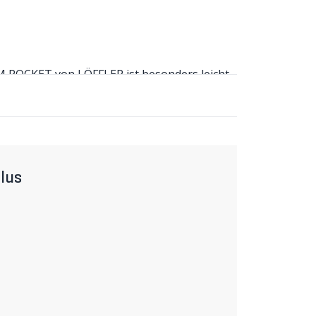
 POCKET von LÖFFLER ist besonders leicht
t problemlos mitgeführt werden.
l
serabweisend und atmungsaktiv. Der
 kühlen Temperaturen oder bei starkem
gsaktiv. Das Gilet lässt sich platzsparend
an Ort und Stelle. In der Rückentasche mit
ktierende Elemente sorgen für Sichtbarkeit.
lus