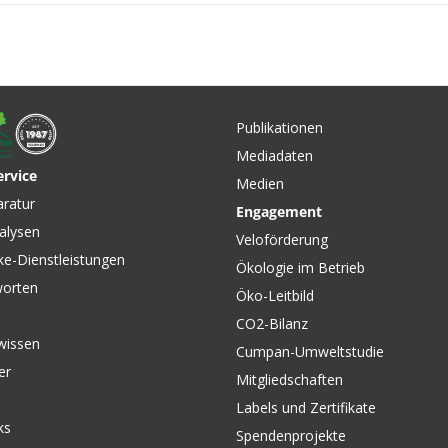
.00
x-3/4-
on
Publikationen
Mediadaten
ervice
Medien
CHF 129.00
CHF 109
aratur
Engagement
erren-
TRAIL CRAFT Herren-
ADRENALI
alysen
n GIRO
Windweste Black von
Regenjac
Veloförderung
PATAGONIA
ENDURA
ke-Dienstleistungen
Ökologie im Betrieb
worten
Öko-Leitbild
CO2-Bilanz
wissen
Cumpan-Umweltstudie
er
Mitgliedschaften
Labels und Zertifikate
ks
Spendenprojekte