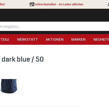
fert
online bestellen - im Laden abholen
TEILE
WERKSTATT
AKTIONEN
MARKEN
NEUHEIT
dark blue / 50