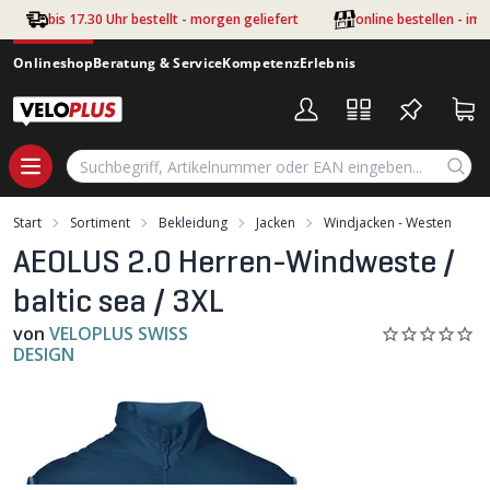
Zum Hauptinhalt springen
bis 17.30 Uhr bestellt - morgen geliefert
online bestellen - im
Onlineshop
Beratung & Service
Kompetenz
Erlebnis
Start
Sortiment
Bekleidung
Jacken
Windjacken - Westen
AEOLUS 2.0 Herren-Windweste /
baltic sea / 3XL
von
VELOPLUS SWISS
DESIGN