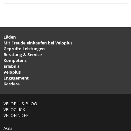
Läden
Mit Freude einkaufen bei Veloplus
CHF 89.90
CHF 119.00
Geprüfte Leistungen
AEOLUS 2.0 Herren-
TEAM CLASSIC 2.0
Beratung & Service
Windjacke Dusty Forest
Herren-Bundhose
Kompetenz
von VELOPLUS SWISS
Schwarz von VELOPLUS
Erlebnis
DESIGN
SWISS DESIGN
Veloplus
Engagement
Karriere
VELOPLUS-BLOG
VELOCLICK
VELOFINDER
AGB