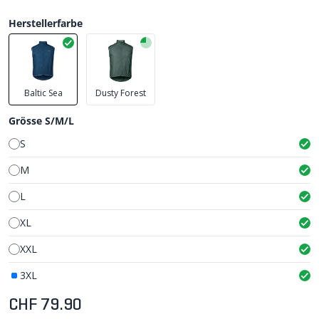
Herstellerfarbe
Baltic Sea
Dusty Forest
Grösse S/M/L
S
M
L
XL
XXL
3XL
CHF 79.90