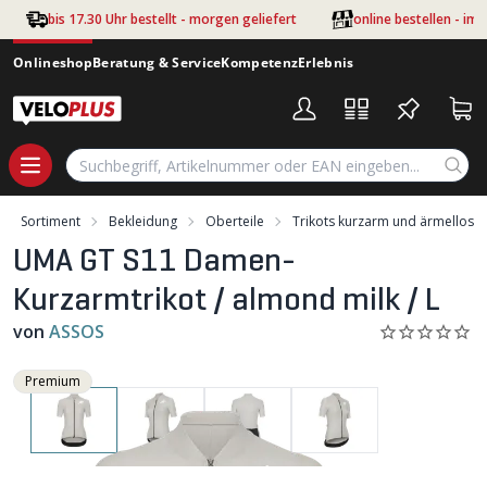
Zum Hauptinhalt springen
bis 17.30 Uhr bestellt - morgen geliefert
online bestellen - im
Onlineshop
Beratung & Service
Kompetenz
Erlebnis
Sortiment
Bekleidung
Oberteile
Trikots kurzarm und ärmellos
UMA GT S11 Damen-
Kurzarmtrikot / almond milk / L
von
ASSOS
Premium