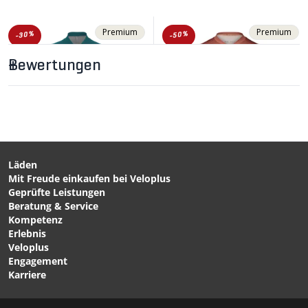
Premium
Premium
-30%
-50%
Bewertungen
Läden
Mit Freude einkaufen bei Veloplus
CHF 96.90
CHF 78.90
CHF 139.00
CHF 159.00
Geprüfte Leistungen
UMA GT S11 Damen-
PRISTINE Damen-
Beratung & Service
Kurzarmtrikot foundation
Kurzarmtrikot Himalayan
Kompetenz
green von ASSOS
Salt/Garnet Red von POC
Erlebnis
Veloplus
Engagement
Karriere
1/7