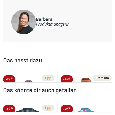
Material: 92% recyceltes Polyester, 8% Elastan
Barbara
Produktmanagerin
Das passt dazu
Tipp
Premium
-70%
-31%
Das könnte dir auch gefallen
Tipp
-50%
-50%