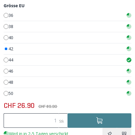
Grösse EU
36
38
40
42
44
46
48
50
CHF 26.90
CHF 89.90
Stk
Wird in in 2-5 Tagen verschickt