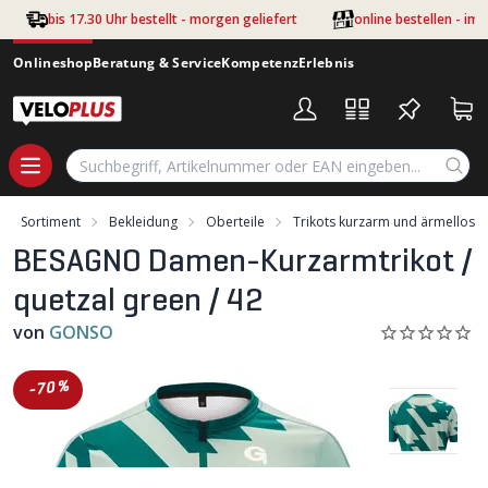
Zum Hauptinhalt springen
bis 17.30 Uhr bestellt - morgen geliefert
online bestellen - im
Onlineshop
Beratung & Service
Kompetenz
Erlebnis
Sortiment
Bekleidung
Oberteile
Trikots kurzarm und ärmellos
BESAGNO Damen-Kurzarmtrikot /
quetzal green / 42
von
GONSO
-70%