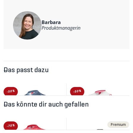
Rückentasche mit Reissverschluss
reflektierende Elemente
Weitere Informationen
Barbara
Material: 100% Polyester
Produktmanagerin
Das passt dazu
-50%
-50%
Das könnte dir auch gefallen
Premium
-70%