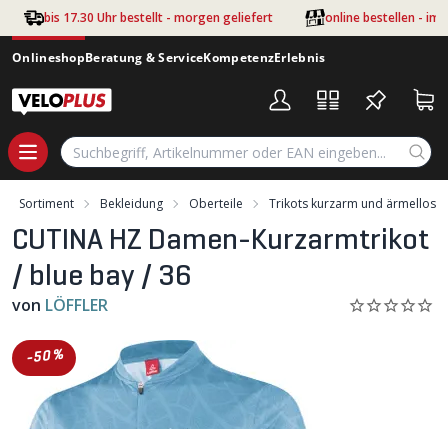
Zum Hauptinhalt springen
bis 17.30 Uhr bestellt - morgen geliefert
online bestellen - im
Onlineshop
Beratung & Service
Kompetenz
Erlebnis
Sortiment
Bekleidung
Oberteile
Trikots kurzarm und ärmellos
CUTINA HZ Damen-Kurzarmtrikot
/ blue bay / 36
von
LÖFFLER
-50%