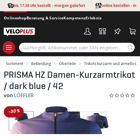
Zum Hauptinhalt springen
bis 17.30 Uhr bestellt - morgen geliefert
online bestellen - im
Onlineshop
Beratung & Service
Kompetenz
Erlebnis
Sortiment
Bekleidung
Oberteile
Trikots kurzarm und ärmellos
PRISMA HZ Damen-Kurzarmtrikot
/ dark blue / 42
von
LÖFFLER
-30%