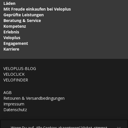
Läden
Mit Freude einkaufen bei Veloplus
CHF 73.90
CHF 119.00
CHF 149.00
Geprüfte Leistungen
MADRISAM Damen-
SPINSHIFT Damen-
Beratung & Service
Kurzarmtrikot Deep
Langarmtrikot Black von
Kompetenz
Forest von MALOJA
GORE WEAR
Erlebnis
Veloplus
Engagement
Karriere
1/6
VELOPLUS-BLOG
VELOCLICK
VELOFINDER
AGB
Retouren & Versandbedingungen
Impressum
Datenschutz
Wenn Du auf „Alle Cookies akzeptieren“ klickst, stimmst