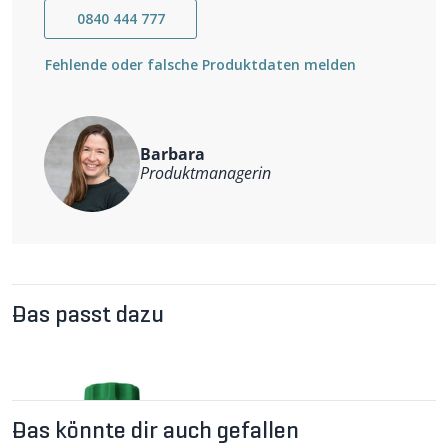
Bewegungsfreiheit auf dem Trail.
temperaturausgleichend
0840 444 777
geruchshemmend
Mesh-Einsätze
Fehlende oder falsche Produktdaten melden
Brillenputztuch
Weitere Informationen
Material: 52% Merinowolle, 35% recyceltes Polyester,
13% Polyamid
Barbara
Produktmanagerin
Das passt dazu
Das könnte dir auch gefallen