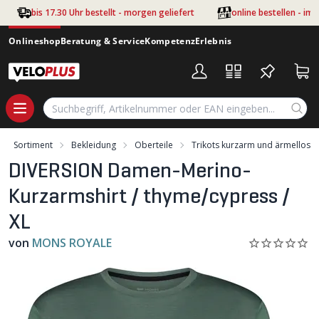
Zum Hauptinhalt springen
bis 17.30 Uhr bestellt - morgen geliefert
online bestellen - im
Onlineshop
Beratung & Service
Kompetenz
Erlebnis
Sortiment
Bekleidung
Oberteile
Trikots kurzarm und ärmellos
DIVERSION Damen-Merino-
Kurzarmshirt / thyme/cypress /
XL
von
MONS ROYALE