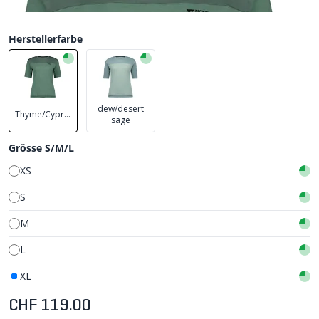
Herstellerfarbe
dew/desert
Thyme/Cypress
sage
Grösse S/M/L
XS
S
M
L
XL
CHF 119.00